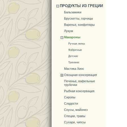
ПРОДУКТЫ ИЗ ГРЕЦИИ
Бальзамики
Брускетты, горчицы
Варенье, конфитюры
Лукум
Макароны
Ручная лепка
Фабричные
Детские
Траханас
Мастика Хиос
Овощная консервация
Печенье, вафельные
трубочки
Рыбная консервация
Сиропы
Сладости
Соусы, майонез
Специи, травы
Сухари, чипсы