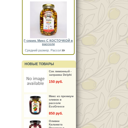
Г-серия. Микс С КОСТОЧКОЙ в
рассоле
Средний размер. Рассол
НОВЫЕ ТОВАРЫ
Сок лимонный -
заправка Delphi
150 руб.
Микс из премиум
оливок в
рассоле
EcoGreece
850 руб.
Оливки
Каламата
Премиум в