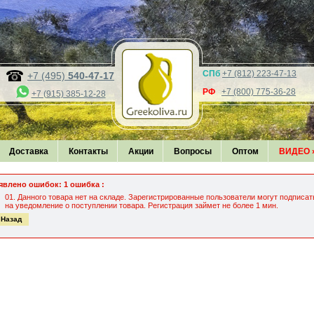
СПб
+7 (812) 223-47-13
+7 (495)
540-47-17
РФ
+7 (800) 775-36-28
+7 (915) 385-12-28
Доставка
Контакты
Акции
Вопросы
Оптом
ВИДЕО
явлено ошибок: 1 ошибка :
Данного товара нет на складе. Зарегистрированные пользователи могут подписат
на уведомление о поступлении товара. Регистрация займет не более 1 мин.
 Назад