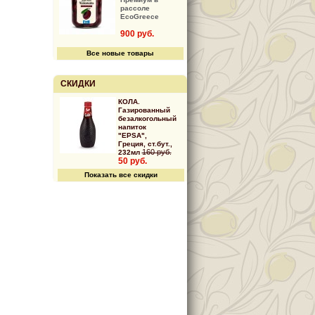
рассоле
EcoGreece
900 руб.
Все новые товары
СКИДКИ
КОЛА.
Газированный
безалкогольный
напиток
"EPSA",
Греция, ст.бут.,
160 руб.
232мл
50 руб.
Показать все скидки