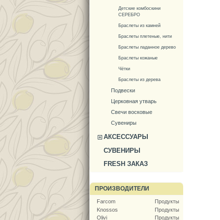
Детские комбоскини
СЕРЕБРО
Браслеты из камней
Браслеты плетеные, нити
Браслеты ладанное дерево
Браслеты кожаные
Чётки
Браслеты из дерева
Подвески
Церковная утварь
Свечи восковые
Сувениры
АКСЕССУАРЫ
СУВЕНИРЫ
FRESH ЗАКАЗ
ПРОИЗВОДИТЕЛИ
Farcom
Продукты
Knossos
Продукты
Olivi
Продукты