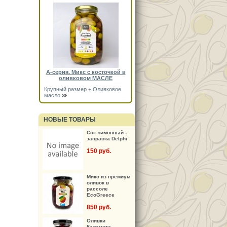
А-серия. Микс с косточкой в
оливковом МАСЛЕ
Крупный размер + Оливковое
масло
НОВЫЕ ТОВАРЫ
Сок лимонный -
заправка Delphi
150 руб.
Микс из премиум
оливок в
рассоле
EcoGreece
850 руб.
Оливки
Каламата