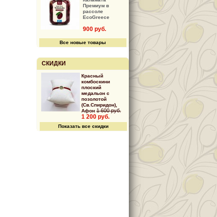
Премиум в
рассоле
EcoGreece
900 руб.
Все новые товары
СКИДКИ
Красный
комбоскини
плоский
медальон с
позолотой
(Св.Спиридон),
1 600 руб.
Афон
1 200 руб.
Показать все скидки