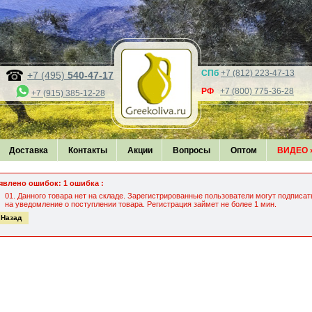
СПб
+7 (812) 223-47-13
+7 (495)
540-47-17
РФ
+7 (800) 775-36-28
+7 (915) 385-12-28
Доставка
Контакты
Акции
Вопросы
Оптом
ВИДЕО
явлено ошибок: 1 ошибка :
Данного товара нет на складе. Зарегистрированные пользователи могут подписат
на уведомление о поступлении товара. Регистрация займет не более 1 мин.
 Назад