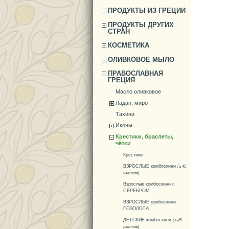
ПРОДУКТЫ ИЗ ГРЕЦИИ
ПРОДУКТЫ ДРУГИХ
СТРАН
КОСМЕТИКА
ОЛИВКОВОЕ МЫЛО
ПРАВОСЛАВНАЯ
ГРЕЦИЯ
Масло оливковое
Ладан, миро
Тахини
Иконы
Крестики, браслеты,
чётки
Крестики
ВЗРОСЛЫЕ комбоскини
(≥ 45
узелков)
Взрослые комбоскини с
СЕРЕБРОМ
ВЗРОСЛЫЕ комбоскини
ПОЗОЛОТА
ДЕТСКИЕ комбоскини
(≤ 45
узелков)