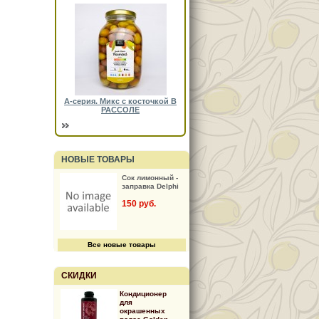
А-серия. Микс с косточкой В
РАССОЛЕ
НОВЫЕ ТОВАРЫ
Сок лимонный -
заправка Delphi
150 руб.
Все новые товары
СКИДКИ
Кондиционер
для
окрашенных