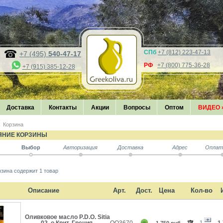
СПб
+7 (812) 223-47-13
+7 (495)
540-47-17
РФ
+7 (800) 775-36-28
+7 (915) 385-12-28
Доставка
Контакты
Акции
Вопросы
Оптом
ВИДЕО
Корзина
ЯНИЕ КОРЗИНЫ
Выбор
Авторизация
Доставка
Адрес
Оплат
зина содержит 1 товар
Описание
Арт.
Дост.
Цена
Кол-во
Оливковое масло P.D.O. Sitia
1
02, о.Крит, Греция,
OO3670
1 750 руб.
1