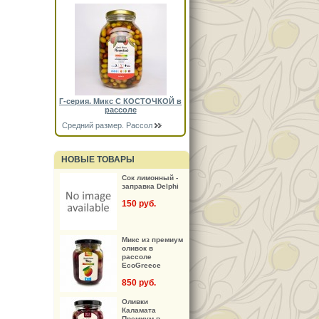
Г-серия. Микс С КОСТОЧКОЙ в
рассоле
Средний размер. Рассол
НОВЫЕ ТОВАРЫ
Сок лимонный -
заправка Delphi
150 руб.
Микс из премиум
оливок в
рассоле
EcoGreece
850 руб.
Оливки
Каламата
Премиум в