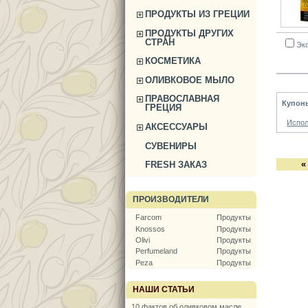
ПРОДУКТЫ ИЗ ГРЕЦИИ
ПРОДУКТЫ ДРУГИХ
СТРАН
Эко
КОСМЕТИКА
ОЛИВКОВОЕ МЫЛО
ПРАВОСЛАВНАЯ
Купон
ГРЕЦИЯ
Испол
АКСЕССУАРЫ
СУВЕНИРЫ
«
FRESH ЗАКАЗ
ПРОИЗВОДИТЕЛИ
Farcom
Продукты
Knossos
Продукты
Olivi
Продукты
Perfumeland
Продукты
Peza
Продукты
НАШИ СТАТЬИ
10 фактов об оливковом масле,