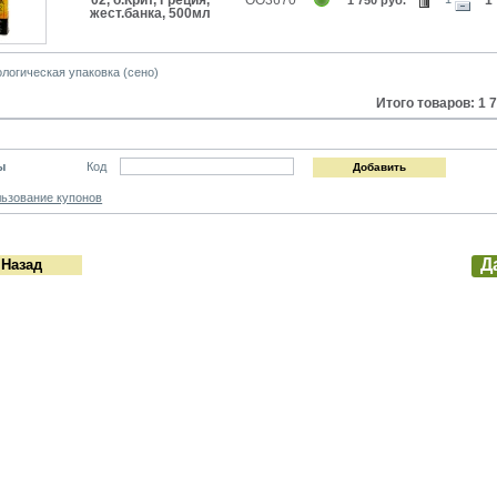
жест.банка, 500мл
логическая упаковка (сено)
Итого товаров: 1 7
ы
Код
ьзование купонов
Д
 Назад