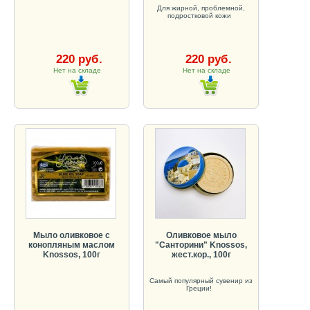
Для жирной, проблемной,
подростковой кожи
220 руб.
220 руб.
Нет на складе
Нет на складе
Мыло оливковое с
Оливковое мыло
конопляным маслом
"Санторини" Knossos,
Knossos, 100г
жест.кор., 100г
Самый популярный сувенир из
Греции!