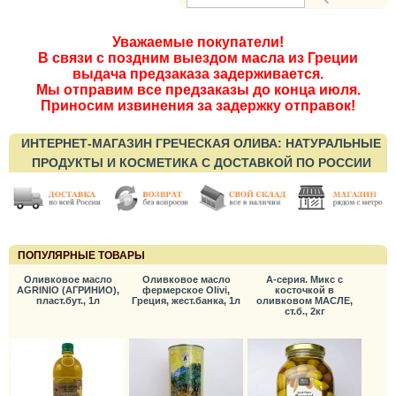
Уважаемые покупатели!
В связи с поздним выездом масла из Греции
выдача предзаказа задерживается.
Мы отправим все предзаказы до конца июля.
Приносим извинения за задержку отправок!
ИНТЕРНЕТ-МАГАЗИН ГРЕЧЕСКАЯ ОЛИВА: НАТУРАЛЬНЫЕ
ПРОДУКТЫ И КОСМЕТИКА С ДОСТАВКОЙ ПО РОССИИ
ПОПУЛЯРНЫЕ ТОВАРЫ
Оливковое масло
Оливковое масло
А-серия. Микс с
AGRINIO (АГРИНИО),
фермерское Olivi,
косточкой в
пласт.бут., 1л
Греция, жест.банка, 1л
оливковом МАСЛЕ,
ст.б., 2кг