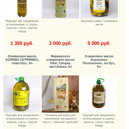
Подходит для ежедневного
Крупный размер + Оливковое
использования: в салаты,
масло
выпечку, соусы, горячие
блюда
1 350 руб.
3 000 руб.
5 000 руб.
Оливковое масло
Фермерское
Оливковое масло
AGRINIO (АГРИНИО),
оливковое масло
Хориатико
пласт.бут., 5л
Olivi, Греция,
Пелопоннес, пл.бут.,
жест.банка, 5л
5л
Подходит для ежедневного
Оптимальный выбор для
Подходит для ежедневного
использования: в салаты,
поклонников насыщенного
использования: в салаты,
выпечку, соусы, горячие
вкуса с заметной горчинкой
выпечку, соусы, горячие
блюда
блюда