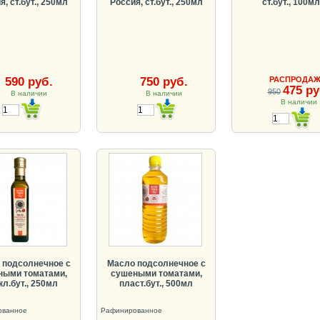
, ст.бут., 250мл
Россия, ст.бут., 250мл
ст.бут., 100мл
590 руб.
750 руб.
РАСПРОДАЖ
475 ру
950
В наличии
В наличии
В наличии
 подсолнечное с
Масло подсолнечное с
ными томатами,
сушеными томатами,
кл.бут., 250мл
пласт.бут., 500мл
ованное
Рафинированное