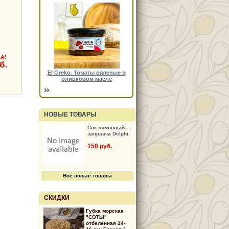
А!
б.
El Greko. Томаты вяленые в
оливковом масле
НОВЫЕ ТОВАРЫ
Сок лимонный -
заправка Delphi
150 руб.
Все новые товары
СКИДКИ
Губка морская
"СОТЫ"
отбеленная 14-