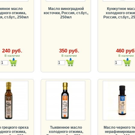
няное масло
Масло виноградной
Кунжутное мас
дного отжима,
косточки, Россия, ст.бут.,
холодного отжи
, ст.бут., 250мл
250мл
Россия, ст.бут., 
240 руб.
350 руб.
460 руб
В наличии
В наличии
В наличии
 грецкого ореха
Тыквенное масло
Масло черного т
дного отжима,
холодного отжима,
нерафинированн