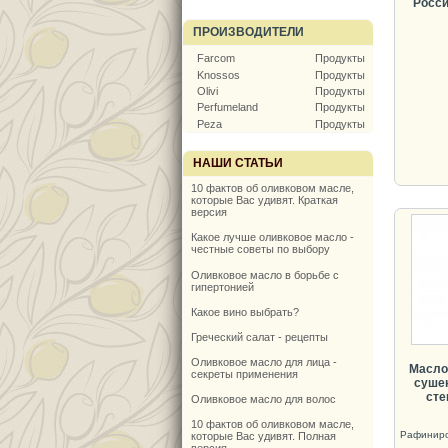
Россия
ПРОИЗВОДИТЕЛИ
Farcom
Продукты
Knossos
Продукты
Olivi
Продукты
Perfumeland
Продукты
Peza
Продукты
НАШИ СТАТЬИ
10 фактов об оливковом масле,
которые Вас удивят. Краткая
версия
Какое лучше оливковое масло -
честные советы по выбору
Оливковое масло в борьбе с
гипертонией
Какое вино выбрать?
Греческий салат - рецепты
Оливковое масло для лица -
Масло
секреты применения
суше
сте
Оливковое масло для волос
10 фактов об оливковом масле,
Рафинир
которые Вас удивят. Полная