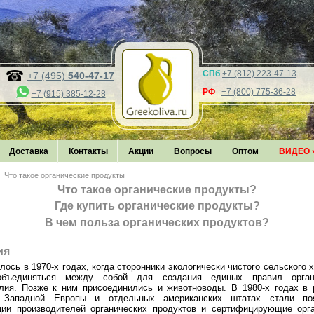
СПб
+7 (812) 223-47-13
+7 (495)
540-47-17
РФ
+7 (800) 775-36-28
+7 (915) 385-12-28
Доставка
Контакты
Акции
Вопросы
Оптом
ВИДЕО
Что такое органические продукты
Что такое органические продукты?
Где купить органические продукты?
В чем польза органических продуктов?
ия
лось в 1970-х годах, когда сторонники экологически чистого сельского 
объединяться между собой для создания единых правил органи
лия. Позже к ним присоединились и животноводы. В 1980-х годах в 
х Западной Европы и отдельных американских штатах стали поя
ции производителей органических продуктов и сертифицирующие орга