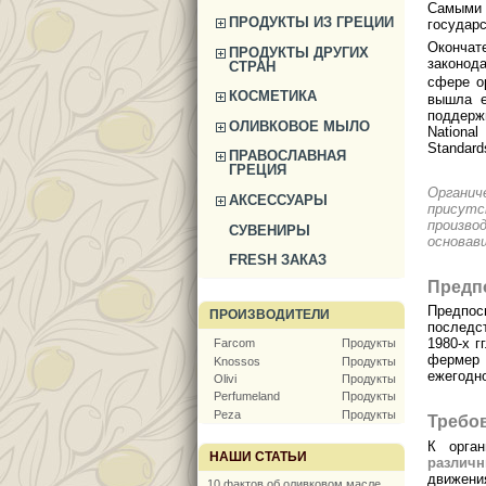
Самыми
ПРОДУКТЫ ИЗ ГРЕЦИИ
государс
Оконча
ПРОДУКТЫ ДРУГИХ
законода
СТРАН
сфере о
КОСМЕТИКА
вышла е
поддерж
ОЛИВКОВОЕ МЫЛО
Nationa
Standard
ПРАВОСЛАВНАЯ
ГРЕЦИЯ
Органич
АКСЕССУАРЫ
присут
произво
СУВЕНИРЫ
основав
FRESH ЗАКАЗ
Предп
Предпос
ПРОИЗВОДИТЕЛИ
последс
1980-х г
Farcom
Продукты
фермер 
Knossos
Продукты
ежегодно
Olivi
Продукты
Perfumeland
Продукты
Peza
Продукты
Требо
К орга
НАШИ СТАТЬИ
различ
движения
10 фактов об оливковом масле,