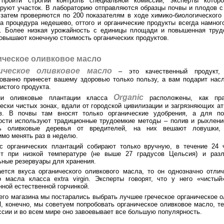
пройти строгий контроль специальной комиссии, эксперты котор
ируют участок. В лабораторию отправляются образцы почвы и плодов с 
 затем проверяются по 200 показателям в ходе химико-биологического 
та процедура недешево, оттого и органические продукты всегда намног
. Более низкая урожайность с единицы площади и повышенная труд
повышают конечную стоимость органических продуктов.
ическое оливковое масло
ическое оливковое масло
– это качественный продукт, 
рованно принесет вашему здоровью только пользу, а вам подарит нас
истого продукта.
Organic
ии оливковые плантации класса
расположены, как пра
чески чистых зонах, вдали от городской цивилизации и загрязняющих а
в. В почвы там вносят только органические удобрения, а для п
ости используют традиционные трудоемкие методы – полив и рыхлени
ть оливковые деревья от вредителей, на них вешают ловушки, 
имо менять раз в неделю.
с органических плантаций собирают только вручную, в течение 24 
т при низкой температуре (не выше 27 градусов Цельсия) и раз
ьные резервуары для хранения.
ается вкуса органического оливкового масла, то он однозначно отлич
о масла класса extra virgin. Эксперты говорят, что у него «чистый
ной естественной горчинкой.
его магазина мы постарались выбрать лучшее греческое органическое о
, конечно, мы советуем попробовать органическое оливковое масло, т
ссии и во всем мире оно завоевывает все большую популярность.