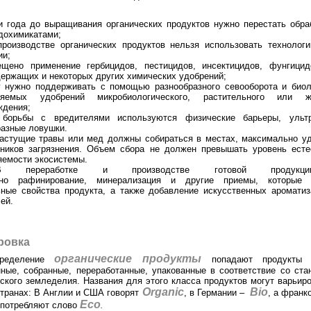
ри года до выращивания органических продуктов нужно перестать обра
дохимикатами;
производстве органических продуктов нельзя использовать технологи
ии;
ещено применение гербицидов, пестицидов, инсектицидов, фунгицид
держащих и некоторых других химических удобрений;
у нужно поддерживать с помощью разнообразного севооборота и биол
ляемых удобрений микробиологического, растительного или жи
ждения;
борьбы с вредителями используются физические барьеры, ульт
разные ловушки.
растущие травы или мед должны собираться в местах, максимально у
чников загрязнения. Объем сбора не должен превышать уровень есте
яемости экосистемы.
 переработке и производстве готовой продук
ено рафинирование, минерализация и другие приемы, которые 
ьные свойства продукта, а также добавление искусственных ароматиз
ей.
ровка
о
рганические продукты
ределение
попадают продукты п
ные, собранные, переработанные, упакованные в соответствие со ста
ского земледелия. Названия для этого класса продуктов могут варьир
O
rganic
Bio
странах: В Англии и США говорят
, в Германии –
, а франк
Eco
употребляют слово
.