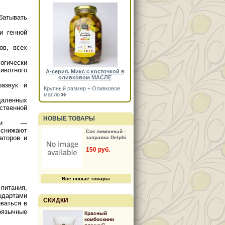
батывать
и генной
ов, всех
огически
вотного
А-серия. Микс с косточкой в
оливковом МАСЛЕ
развук и
Крупный размер + Оливковое
масло
даленных
ственной
НОВЫЕ ТОВАРЫ
ции —
снижают
Сок лимонный -
аторов и
заправка Delphi
150 руб.
Все новые товары
итания,
ндартами
СКИДКИ
оваться в
оязычные
Красный
комбоскини