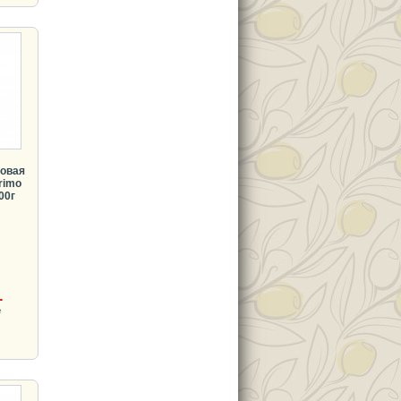
новая
Primo
00г
.
де