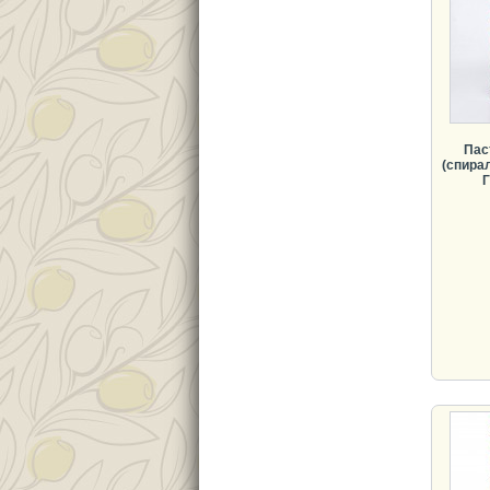
Пас
(спирал
Г