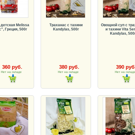
 детская Melissa
Траханас с тахини
Овощной суп с тра
", Греция, 500г
Kandylas, 500г
и тахини Vita Se
Kandylas, 500
360 руб.
380 руб.
390 руб
Нет на складе
Нет на складе
Нет на скла