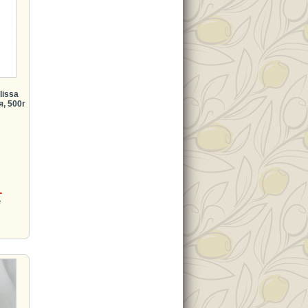
lissa
, 500г
.
де