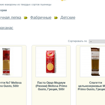
кие макароны из твердых сортов пшеницы
гории
учная лепка
Фабричные
Детские
раханас
Сортировать по
етти №7 Melissa
Паста Орцо Медиум
Спагетти
mo Gusto, 500г
(Ризони) Melissa Primo
цельнозерновые Me
Gusto, Греция, 500г
Primo Gusto, Греция