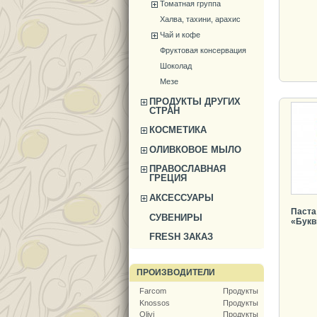
Томатная группа
Халва, тахини, арахис
Чай и кофе
Фруктовая консервация
Шоколад
Мезе
ПРОДУКТЫ ДРУГИХ
СТРАН
КОСМЕТИКА
ОЛИВКОВОЕ МЫЛО
ПРАВОСЛАВНАЯ
ГРЕЦИЯ
АКСЕССУАРЫ
Паста
СУВЕНИРЫ
«Букв
FRESH ЗАКАЗ
ПРОИЗВОДИТЕЛИ
Farcom
Продукты
Knossos
Продукты
Olivi
Продукты