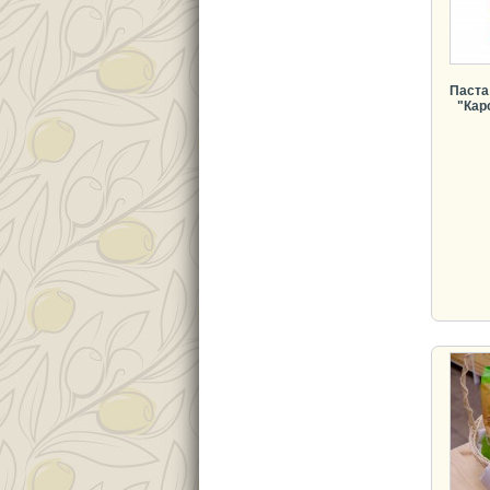
Паста
"Карс