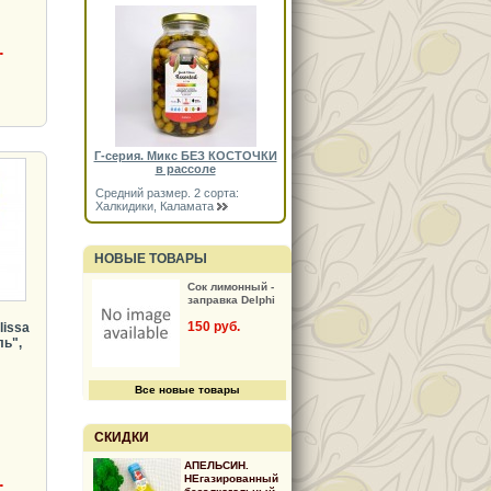
.
Г-серия. Микс БЕЗ КОСТОЧКИ
в рассоле
Средний размер. 2 сорта:
Халкидики, Каламата
НОВЫЕ ТОВАРЫ
Сок лимонный -
заправка Delphi
150 руб.
lissa
ь",
Все новые товары
СКИДКИ
АПЕЛЬСИН.
.
НЕгазированный