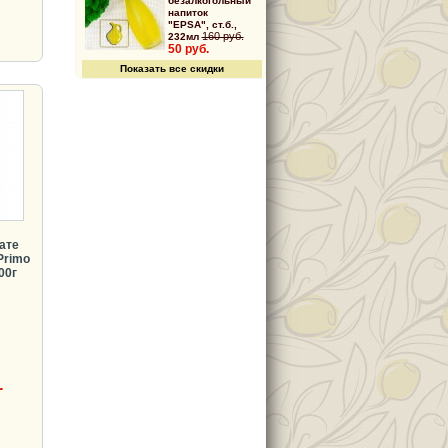
безалкогольный
напиток
"EPSA", ст.б.,
160 руб.
232мл
50 руб.
Показать все скидки
ате
Primo
00г
.