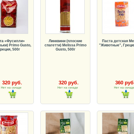
та «Фусилли»
Линквини (плоские
Паста детская Me
ьки) Primo Gusto,
спагетти) Melissa Primo
"Животные", Греция
реция, 500г
Gusto, 500г
320 руб.
320 руб.
360 руб
Нет на складе
Нет на складе
Нет на скла