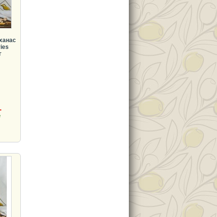
ханас
ries
г
.
де