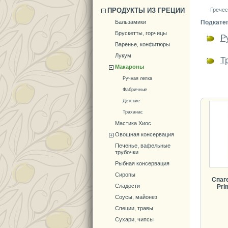
ПРОДУКТЫ ИЗ ГРЕЦИИ
Гречес
Бальзамики
Подкате
Брускетты, горчицы
Р
Варенье, конфитюры
Лукум
Т
Макароны
Ручная лепка
Фабричные
Детские
Траханас
Мастика Хиос
Овощная консервация
Печенье, вафельные
трубочки
Рыбная консервация
Сиропы
Спаг
Сладости
Pri
Соусы, майонез
Специи, травы
Сухари, чипсы