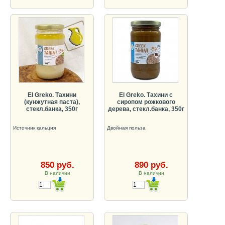
El Greko. Тахини
El Greko. Тахини с
(кунжутная паста),
сиропом рожкового
стекл.банка, 350г
дерева, стекл.банка, 350г
Источник кальция
Двойная польза
850 руб.
890 руб.
В наличии
В наличии