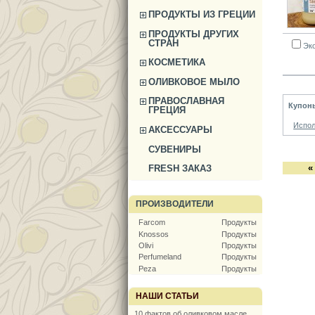
ПРОДУКТЫ ИЗ ГРЕЦИИ
ПРОДУКТЫ ДРУГИХ
СТРАН
Эко
КОСМЕТИКА
ОЛИВКОВОЕ МЫЛО
ПРАВОСЛАВНАЯ
Купон
ГРЕЦИЯ
Испол
АКСЕССУАРЫ
СУВЕНИРЫ
«
FRESH ЗАКАЗ
ПРОИЗВОДИТЕЛИ
Farcom
Продукты
Knossos
Продукты
Olivi
Продукты
Perfumeland
Продукты
Peza
Продукты
НАШИ СТАТЬИ
10 фактов об оливковом масле,