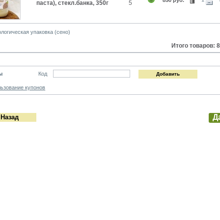
паста), стекл.банка, 350г
5
логическая упаковка (сено)
Итого товаров: 8
ы
Код
ьзование купонов
Д
 Назад