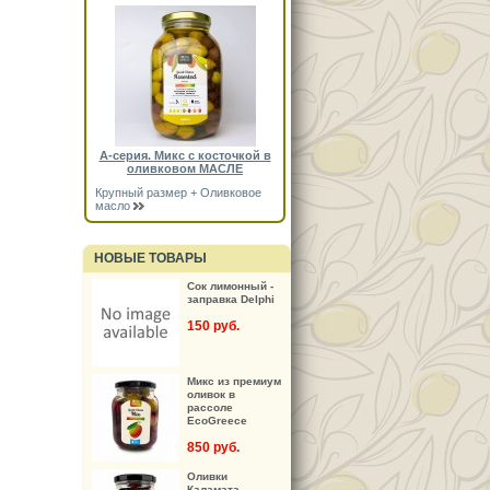
А-серия. Микс с косточкой в
оливковом МАСЛЕ
Крупный размер + Оливковое
масло
НОВЫЕ ТОВАРЫ
Сок лимонный -
заправка Delphi
150 руб.
Микс из премиум
оливок в
рассоле
EcoGreece
850 руб.
Оливки
Каламата