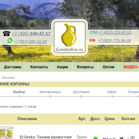
СПб
+7 (812) 223-47-13
+7 (495)
540-47-17
РФ
+7 (800) 775-36-28
+7 (915) 385-12-28
Доставка
Контакты
Акции
Вопросы
Оптом
ВИДЕО
Корзина
ЯНИЕ КОРЗИНЫ
Выбор
Авторизация
Доставка
Адрес
Оплат
зина содержит 1 товар
Описание
Арт.
Дост.
Цена
Кол-во
El Greko. Тахини (кунжутная
Taxini-
1
850 руб.