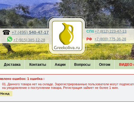
СПб
+7 (812) 223-47-13
+7 (495)
540-47-17
РФ
+7 (800) 775-36-28
+7 (915) 385-12-28
Доставка
Контакты
Акции
Вопросы
Оптом
ВИДЕО
явлено ошибок: 1 ошибка :
Данного товара нет на складе. Зарегистрированные пользователи могут подписат
на уведомление о поступлении товара. Регистрация займет не более 1 мин.
 Назад