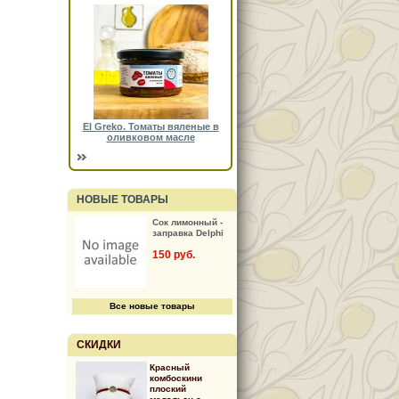
El Greko. Томаты вяленые в
оливковом масле
НОВЫЕ ТОВАРЫ
Сок лимонный -
заправка Delphi
150 руб.
Все новые товары
СКИДКИ
Красный
комбоскини
плоский