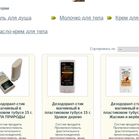
гории
ель для душа
Молочко для тела
Крем для
асло-крем для тела
Сортировать по
одорант-стик
Дезодорант-стик
Дезодорант-ст
агниевый в
магниевый в
магниевый в
овом тубусе 15 г.
пластиковом тубусе 15 г.
пластиковом тубусе
ЛА ПРИРОДЫ
Удовое дерево
Жасмин и верб
остав продукта
Состав продукта
Состав продукта
опиленгликоль
Пропиленгликоль
Пропиленгликол
растительного
(растительного
(растительного
оисхождения),
происхождения),
происхождения),
ленгликоль, вода,
пентиленгликоль, вода,
пентиленгликоль, в