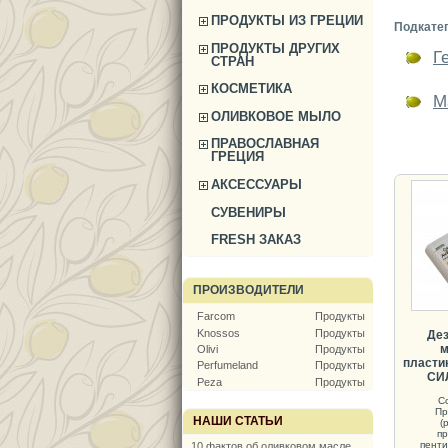
ПРОДУКТЫ ИЗ ГРЕЦИИ
Подкате
ПРОДУКТЫ ДРУГИХ
Г
СТРАН
КОСМЕТИКА
М
ОЛИВКОВОЕ МЫЛО
ПРАВОСЛАВНАЯ
ГРЕЦИЯ
АКСЕССУАРЫ
СУВЕНИРЫ
FRESH ЗАКАЗ
ПРОИЗВОДИТЕЛИ
Farcom
Продукты
Knossos
Продукты
Дез
м
Olivi
Продукты
пластик
Perfumeland
Продукты
СИ
Peza
Продукты
С
Пр
НАШИ СТАТЬИ
(
пр
пенти
10 фактов об оливковом масле,