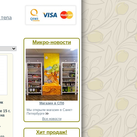
 тела
Микро-новости
ик
Магазин в СПб
Мы открыли магазин в Санкт-
 15 г.
Петербурге
ена
Все новости
ь
Хит продаж!
ода,