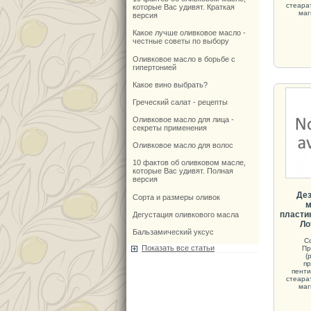
стеара
которые Вас удивят. Краткая
маг
версия
Какое лучше оливковое масло -
честные советы по выбору
Оливковое масло в борьбе с
гипертонией
Какое вино выбрать?
Греческий салат - рецепты
Оливковое масло для лица -
секреты применения
Оливковое масло для волос
10 фактов об оливковом масле,
которые Вас удивят. Полная
версия
Дез
Сорта и размеры оливок
м
пластик
Дегустация оливкового масла
Ло
Бальзамический уксус
С
Показать все статьи
Пр
(
пр
пенти
стеара
маг