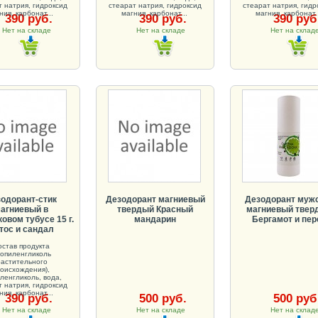
т натрия, гидроксид
стеарат натрия, гидроксид
стеарат натрия, гидр
ния, карбонат...
магния, карбонат...
магния, карбонат..
390 руб.
390 руб.
390 руб
Нет на складе
Нет на складе
Нет на скла
одорант-стик
Дезодорант магниевый
Дезодорант муж
агниевый в
твердый Красный
магниевый твер
овом тубусе 15 г.
мандарин
Бергамот и пер
тос и сандал
остав продукта
опиленгликоль
растительного
оисхождения),
ленгликоль, вода,
т натрия, гидроксид
ния, карбонат...
390 руб.
500 руб.
500 руб
Нет на складе
Нет на складе
Нет на скла