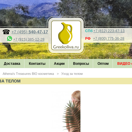
СПб
+7 (812) 223-47-13
+7 (495)
540-47-17
РФ
+7 (800) 775-36-28
+7 (915) 385-12-28
Доставка
Контакты
Акции
Вопросы
Оптом
ВИДЕО
Athena's Treasures BIO косметика
>
Уход за телом
ЗА ТЕЛОМ