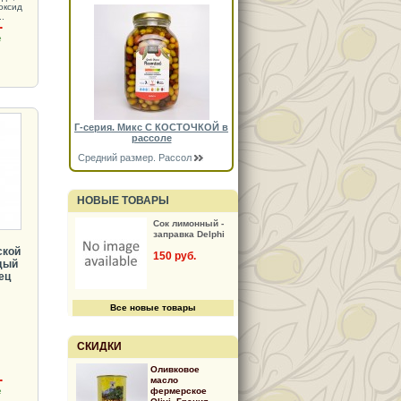
оксид
.
.
де
Г-серия. Микс С КОСТОЧКОЙ в
рассоле
Средний размер. Рассол
НОВЫЕ ТОВАРЫ
Сок лимонный -
заправка Delphi
ской
150 руб.
дый
ец
Все новые товары
СКИДКИ
Оливковое
.
масло
де
фермерское