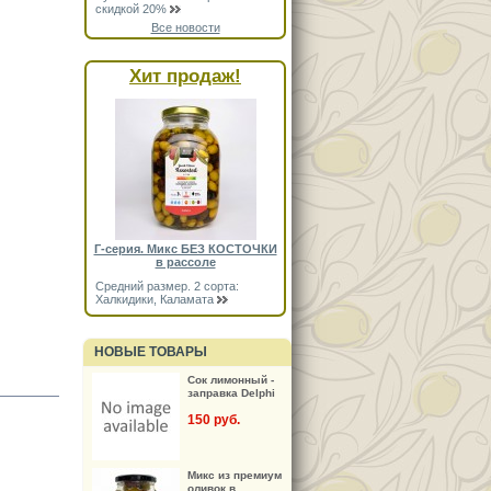
скидкой 20%
Все новости
Хит продаж!
Г-серия. Микс БЕЗ КОСТОЧКИ
в рассоле
Средний размер. 2 сорта:
Халкидики, Каламата
НОВЫЕ ТОВАРЫ
Сок лимонный -
заправка Delphi
150 руб.
Микс из премиум
оливок в