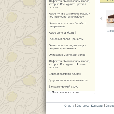
10 фактов об оливковом масле,
которые Вас удивят. Краткая
версия
Какое лучше оливковое масло -
честные советы по выбору
Оливковое масло в борьбе с
гипертонией
Шокол
Какое вино выбрать?
Греческий салат - рецепты
Оливковое масло для лица -
секреты применения
Оливковое масло для волос
10 фактов об оливковом масле,
которые Вас удивят. Полная
версия
Сорта и размеры оливок
Дегустация оливкового масла
Бальзамический уксус
Показать все статьи
Оплата
Доставка
Контакты
Догов