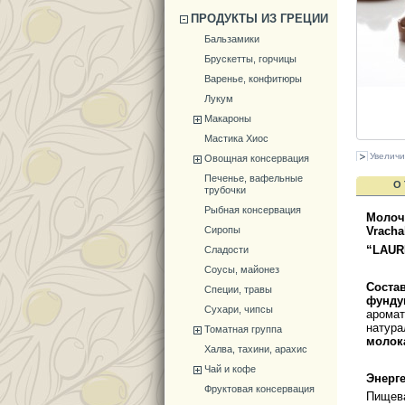
ПРОДУКТЫ ИЗ ГРЕЦИИ
Бальзамики
Брускетты, горчицы
Варенье, конфитюры
Лукум
Макароны
Мастика Хиос
Увеличи
Овощная консервация
Печенье, вафельные
О
трубочки
Рыбная консервация
Молоч
Сиропы
Vracha
“LAUR
Сладости
Соусы, майонез
Соста
Специи, травы
фунду
Сухари, чипсы
аромат
натура
Томатная группа
молок
Халва, тахини, арахис
Чай и кофе
Энерг
Фруктовая консервация
Пищева