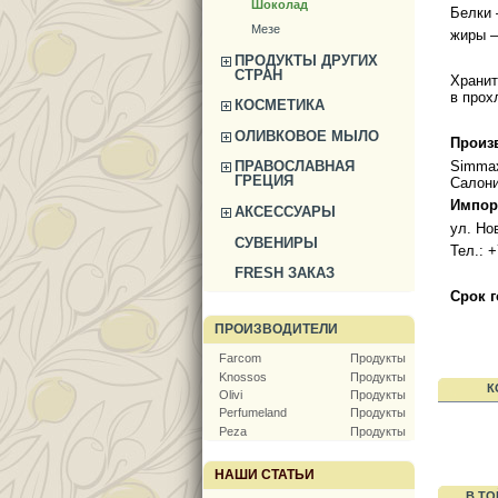
Шоколад
Белки –
Мезе
жиры – 
ПРОДУКТЫ ДРУГИХ
СТРАН
Хранит
в прох
КОСМЕТИКА
ОЛИВКОВОЕ МЫЛО
Произ
Simmax
ПРАВОСЛАВНАЯ
ГРЕЦИЯ
Салони
Импор
АКСЕССУАРЫ
ул. Но
СУВЕНИРЫ
Тел.: +
FRESH ЗАКАЗ
Срок
ПРОИЗВОДИТЕЛИ
Farcom
Продукты
Knossos
Продукты
К
Olivi
Продукты
Perfumeland
Продукты
Peza
Продукты
НАШИ СТАТЬИ
В ТО