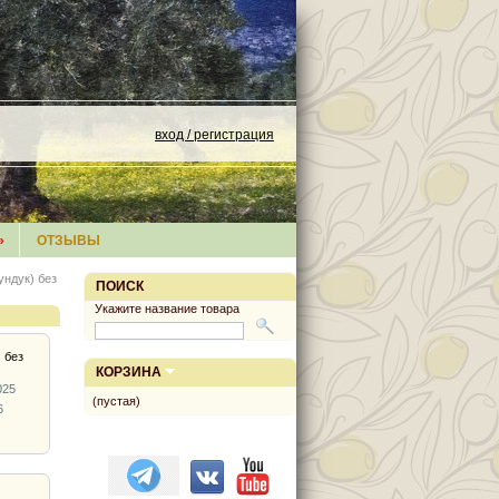
вход / регистрация
»
ОТЗЫВЫ
ндук) без
ПОИСК
Укажите название товара
 без
КОРЗИНА
025
(пустая)
6