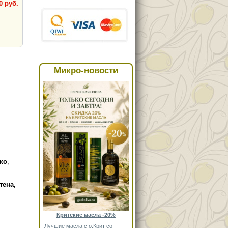
0 руб.
Микро-новости
ко
,
тена
,
Критские масла -20%
Лучшие масла с о.Крит со