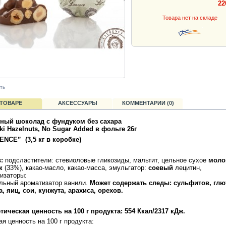
22
Товара нет на складе
ть
 ТОВАРЕ
АКСЕССУАРЫ
КОММЕНТАРИИ (0)
ный шоколад с фундуком без сахара
ki Hazelnuts, No Sugar Added в фольге 26г
ENCE”
(3,5
кг
в
коробке
)
в
:
подсластители: стевиоловые гликозиды, мальтит, цельное сухое
моло
к
(33%),
какао-масло
, какао-масса, эмульгатор:
соевый
лецитин,
изаторы:
льный ароматизатор ванили.
Может
содержать
следы
:
сульфитов
,
глю
а
,
яиц
,
сои
,
кунжута
,
арахиса
,
орехов
.
етическая
ценность
на
100
г
продукта
:
554
Ккал
/2317
кДж
.
я ценность на 100 г продукта: