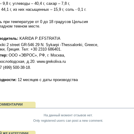
 9,8 г, углеводы – 40,4 г, сахар – 7,8 г,
44,1 г, из них насыщенных – 15,9 г, соль - 0,1 г.
ь при температуре от 0 до 18 градусов Цельсия
ладном темном месте.
водитель
:
KARIDA
P
.
EFSTRATIA
iki
2
street
GR-546 29 N. Sykarpi -Thessalonki, Greece,
ки, Греция. Тел: +30 2310 686401.
тер
:
ООО «ЭВРОС», РФ, г. Москва,
вослободская, д.20. www.grekoliva.ru
7 (499) 500-38-18.
годности
:
12 месяцев с даты производства
ОММЕНТАРИИ
На данный момент отзывов нет.
Only registered users can post a new comment.
Й ЖЕ КАТЕГОРИИ