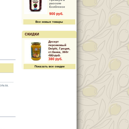
рассоле
EcoGreece
900 руб.
Все новые товары
СКИДКИ
Десерт
персиковый
Delphi, Греция,
ст.банка, 360г
480 руб.
380 руб.
Показать все скидки
ольза.