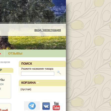
вход / регистрация
»
ОТЗЫВЫ
 сахаром
ПОИСК
Укажите название товара
ЕР
убы
КОРЗИНА
024
8
(пустая)
0 руб.