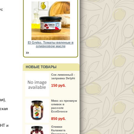
ус
El Greko. Томаты вяленые в
оливковом масле
НОВЫЕ ТОВАРЫ
Сок лимонный -
заправка Delphi
150 руб.
ая),
Микс из премиум
оливок в
рассоле
йская
EcoGreece
850 руб.
BHT и
Оливки
Каламата
Премиум в