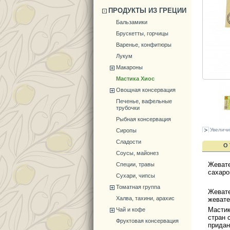
ПРОДУКТЫ ИЗ ГРЕЦИИ
Бальзамики
Брускетты, горчицы
Варенье, конфитюры
Лукум
Макароны
Мастика Хиос
Овощная консервация
Печенье, вафельные
трубочки
Рыбная консервация
Увеличи
Сиропы
Сладости
О
Соусы, майонез
Жевате
Специи, травы
сахаро
Сухари, чипсы
Томатная группа
Жевате
Халва, тахини, арахис
жевате
Мастик
Чай и кофе
стран 
Фруктовая консервация
придан