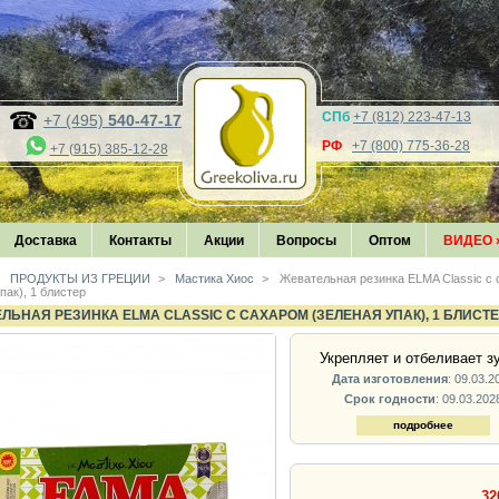
СПб
+7 (812) 223-47-13
+7 (495)
540-47-17
РФ
+7 (800) 775-36-28
+7 (915) 385-12-28
Доставка
Контакты
Акции
Вопросы
Оптом
ВИДЕО
ПРОДУКТЫ ИЗ ГРЕЦИИ
>
Мастика Хиос
>
Жевательная резинка ELMA Classic с
пак), 1 блистер
ЛЬНАЯ РЕЗИНКА ELMA CLASSIC С САХАРОМ (ЗЕЛЕНАЯ УПАК), 1 БЛИСТ
Укрепляет и отбеливает з
Дата изготовления
: 09.03.2
Срок годности
: 09.03.202
подробнее
32