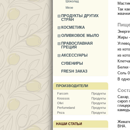
Шоколад
Мастик
Мезе
Так ка
жвачки
ПРОДУКТЫ ДРУГИХ
СТРАН
Пище
КОСМЕТИКА
Энерге
ОЛИВКОВОЕ МЫЛО
Жиры - 
Углевод
ПРАВОСЛАВНАЯ
ГРЕЦИЯ
из кото
АКСЕССУАРЫ
из кот
Клетчат
СУВЕНИРЫ
Белки <
FRESH ЗАКАЗ
Соль 0,
В одно
ПРОИЗВОДИТЕЛИ
Сост
Farcom
Продукты
Сахар,
Knossos
Продукты
сироп 
Olivi
Продукты
глицер
Perfumeland
Продукты
камедь
Peza
Продукты
Жеват
НАШИ СТАТЬИ
BHA.