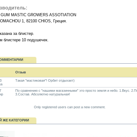
зводитель:
 GUM MASTIC GROWERS ASSOTIATION
OMACHOU 1, 82100 CHIOS, Греция.
казана за блистер.
м блистере 10 подушечек.
ОММЕНТАРИИ
Отзыв
3
Такая "мастиковая"! Орбит отдыхает)
ка
7
По сравнению с "нашими магазинными" это просто земля и небо. 1.Вкус. 2.П
ир
3.Состав. Абсолютно натуральная!
Only registered users can post a new comment.
Й ЖЕ КАТЕГОРИИ