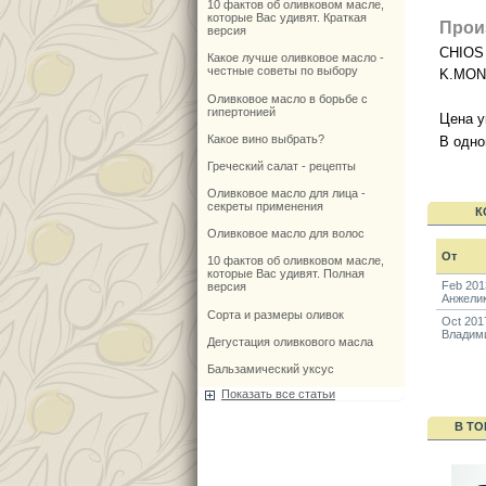
10 фактов об оливковом масле,
которые Вас удивят. Краткая
Прои
версия
CHIOS
Какое лучше оливковое масло -
честные советы по выбору
K.MON
Оливковое масло в борьбе с
гипертонией
Цена у
Какое вино выбрать?
В одно
Греческий салат - рецепты
Оливковое масло для лица -
секреты применения
К
Оливковое масло для волос
От
10 фактов об оливковом масле,
которые Вас удивят. Полная
Feb 201
версия
Анжели
Сорта и размеры оливок
Oct 201
Владим
Дегустация оливкового масла
Бальзамический уксус
Показать все статьи
В ТО