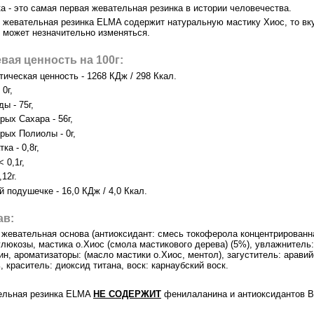
а - это самая первая жевательная резинка в истории человечества.
к жевательная резинка ELMA содержит натуральную мастику Хиос, то вк
 может незначительно изменяться.
вая ценность на 100г:
тическая ценность - 1268 КДж / 298 Ккал.
0г,
ы - 75г,
рых Сахара - 56г,
орых Полиолы - 0г,
ка - 0,8г,
 0,1г,
12г.
й подушечке - 16,0 КДж / 4,0 Ккал.
ав:
 жевательная основа (антиоксидант: смесь токоферола концентрированн
глюкозы, мастика о.Хиос (смола мастикового дерева) (5%), увлажнитель:
ин, ароматизаторы: (масло мастики о.Хиос, ментол), загуститель: арави
, краситель: диоксид титана, воск: карнаубский воск.
ельная резинка ELMA
НЕ СОДЕРЖИТ
фенилаланина и антиоксидантов 