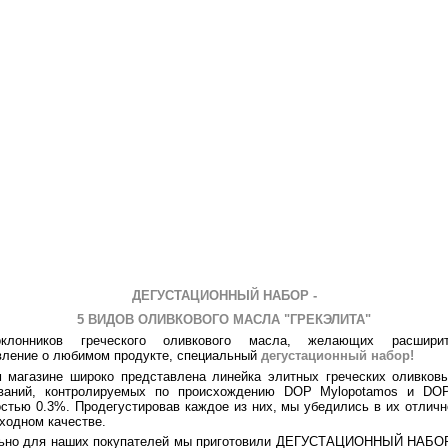
ДЕГУСТАЦИОННЫЙ НАБОР -
5 ВИДОВ ОЛИВКОВОГО МАСЛА "ГРЕКЭЛИТА"
клонников греческого оливкового масла, желающих расшири
вление о любимом продукте, специальный
дегустационный набор
!
 магазине широко представлена линейка элитных греческих оливков
ваний, контролируемых по происхождению DOP Mylopotamos и DOP
остью 0.3%.
Продегустировав каждое из них, мы убедились в их отличн
ходном качестве.
ьно для наших покупателей мы приготовили ДЕГУСТАЦИОННЫЙ НАБОР