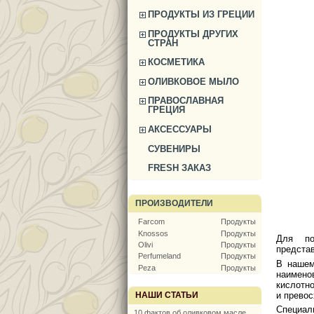
ПРОДУКТЫ ИЗ ГРЕЦИИ
ПРОДУКТЫ ДРУГИХ
СТРАН
КОСМЕТИКА
ОЛИВКОВОЕ МЫЛО
ПРАВОСЛАВНАЯ
ГРЕЦИЯ
АКСЕССУАРЫ
СУВЕНИРЫ
FRESH ЗАКАЗ
ПРОИЗВОДИТЕЛИ
Farcom
Продукты
Knossos
Продукты
Для по
Olivi
Продукты
предста
Perfumeland
Продукты
В нашем
Peza
Продукты
наимено
кислотн
и превос
НАШИ СТАТЬИ
Специал
10 фактов об оливковом масле,