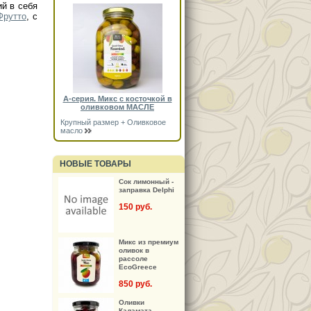
й в себя
Фрутто
, с
А-серия. Микс с косточкой в
оливковом МАСЛЕ
Крупный размер + Оливковое
масло
НОВЫЕ ТОВАРЫ
Сок лимонный -
заправка Delphi
150 руб.
Микс из премиум
оливок в
рассоле
EcoGreece
850 руб.
Оливки
Каламата