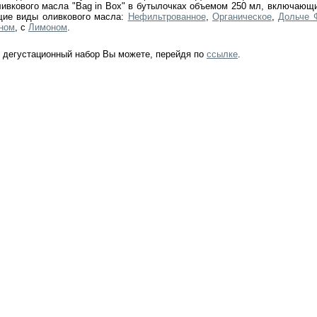
ливкового масла "Bag in Box" в бутылочках объемом 250 мл, включающи
ие виды оливкового масла:
Нефильтрованное
,
Органическое
,
Дольче 
ном
, с
Лимоном
.
ь дегустационный набор Вы можете, перейдя по
ссылке
.