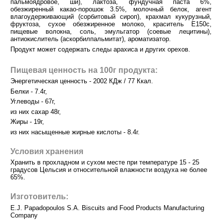
пальмоядровое, ши), лактоза, фундучная паста 6%,
обезжиренный какао-порошок 3.5%, молочный белок, агент
влагоудерживающий (сорбитовый сироп), крахмал кукурузный,
фруктоза, сухое обезжиренное молоко, краситель Е150с,
пищевые волокна, соль, эмульгатор (соевые лецитины),
антиокислитель (аскорбилпальмитат), ароматизатор.
Продукт может содержать следы арахиса и других орехов.
Пищевая ценность на 100г продукта:
Энергетическая ценность - 2002 КДж / 77 Ккал.
Белки - 7.4г,
Углеводы - 67г,
из них сахар 48г,
Жиры - 19г,
из них насыщенные жирные кислоты - 8.4г.
Условия хранения
Хранить в прохладном и сухом месте при температуре 15 - 25
градусов Цельсия и относительной влажности воздуха не более
65%.
Изготовитель:
E.J. Papadopoulos S.A. Biscuits and Food Products Manufacturing
Company