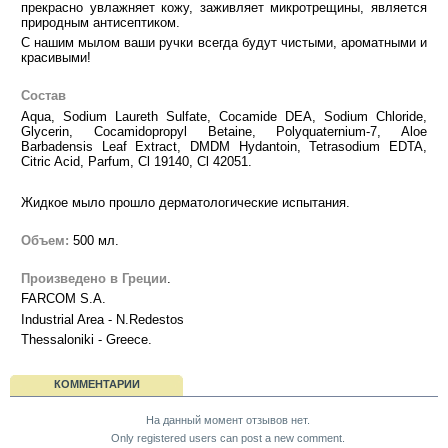
прекрасно увлажняет кожу, заживляет микротрещины, является
природным антисептиком.
С нашим мылом ваши ручки всегда будут чистыми, ароматными и
красивыми!
Состав
Aqua, Sodium Laureth Sulfate, Cocamide DEA, Sodium Chloride,
Glycerin, Cocamidopropyl Betaine, Polyquaternium-7, Aloe
Barbadensis Leaf Extract, DMDM Hydantoin, Tetrasodium EDTA,
Citric Acid, Parfum, Cl 19140, Cl 42051.
Жидкое мыло прошло дерматологические испытания.
Объем:
500 мл.
Произведено в Греции
.
FARCOM S.A.
Industrial Area - N.Redestos
Thessaloniki - Greece.
КОММЕНТАРИИ
На данный момент отзывов нет.
Only registered users can post a new comment.