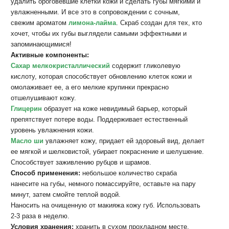
удалить ороговевшие клетки кожи и сделать губы мягкими и
увлажненными. И все это в сопровождении с сочным,
свежим ароматом
лимона-лайма
. Скраб создан для тех, кто
хочет, чтобы их губы выглядели самыми эффектными и
запоминающимися!
Активные компоненты:
Сахар мелкокристаллический
содержит гликолевую
кислоту, которая способствует обновлению клеток кожи и
омолаживает ее, а его мелкие крупинки прекрасно
отшелушивают кожу.
Глицерин
образует на коже невидимый барьер, который
препятствует потере воды. Поддерживает естественный
уровень увлажнения кожи.
Масло ши
увлажняет кожу, придает ей здоровый вид, делает
ее мягкой и шелковистой, убирает покраснение и шелушение.
Способствует заживлению рубцов и шрамов.
Способ применения:
небольшое количество скраба
нанесите на губы, немного помассируйте, оставьте на пару
минут, затем смойте теплой водой.
Наносить на очищенную от макияжа кожу губ. Использовать
2-3 раза в неделю.
Условия хранения:
хранить в сухом прохладном месте.