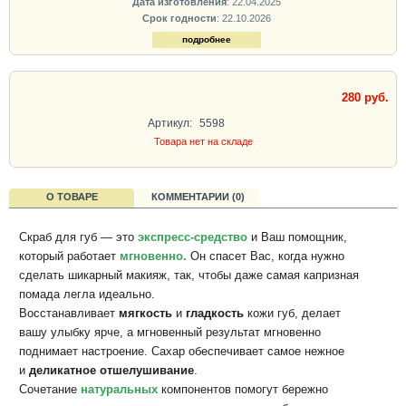
Дата изготовления
: 22.04.2025
Срок годности
: 22.10.2026
подробнее
280 руб.
Артикул:
5598
Товара нет на складе
О ТОВАРЕ
КОММЕНТАРИИ (0)
Скраб для губ — это
экспресс-средство
и Ваш помощник,
который работает
мгновенно.
Он спасет Вас, когда нужно
сделать шикарный макияж, так, чтобы даже самая капризная
помада легла идеально.
Восстанавливает
мягкость
и
гладкость
кожи губ, делает
вашу улыбку ярче, а мгновенный результат мгновенно
поднимает настроение. Сахар обеспечивает самое нежное
и
деликатное
отшелушивание
.
Сочетание
натуральных
компонентов помогут бережно