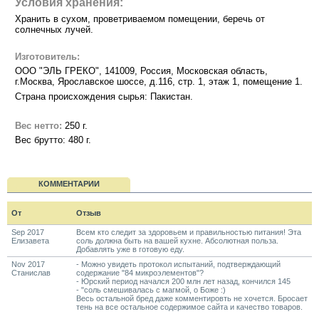
Условия хранения:
Хранить в сухом, проветриваемом помещении, беречь от
солнечных лучей.
Изготовитель:
ООО "ЭЛЬ ГРЕКО", 141009, Россия, Московская область,
г.Москва, Ярославское шоссе, д.116, стр. 1, этаж 1, помещение 1.
Страна происхождения сырья: Пакистан.
Вес нетто:
250 г.
Вес брутто: 480 г.
КОММЕНТАРИИ
От
Отзыв
Sep 2017
Всем кто следит за здоровьем и правильностью питания! Эта
Елизавета
соль должна быть на вашей кухне. Абсолютная польза.
Добавлять уже в готовую еду.
Nov 2017
- Можно увидеть протокол испытаний, подтверждающий
Станислав
содержание "84 микроэлементов"?
- Юрский период начался 200 млн лет назад, кончился 145
- "соль смешивалась с магмой, о Боже :)
Весь остальной бред даже комментировть не хочется. Бросает
тень на все остальное содержимое сайта и качество товаров.