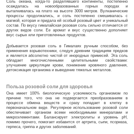
Соль океана, когда-то разделявшего континенты, постепенно
осаждалась на новообразованных горных породах и
выталкивалась на плато на высоте 3000 метров. Вулканические
процессы продолжались, и соль постепенно смешивалась с
магмой, которая и придала ей особый розовый цвет и уникальный
состав. По вкусу гималайская розовая соль сильно отличается от
других видов соли. Ее аромат и вкус существенно дополняет
вкус сырых или приготовленных продуктов.
Добывается розовая соль в Гималаях ручным способом, без
применения взрывотехники, следуя древним традициям предков
и является абсолютно чистой от инородных примесей. Эта соль
обладает многочисленными целительными свойствами:
улучшение циркуляции крови, понижение кровяного давления,
детоксикация организма и выведение тяжелых металлов.
Польза розовой соли для здоровья
Она имеет 100% биологическую усвояемость организмом по
причине того, что она не подвергается преобразованиям в
процессе обмена веществ и сразу попадает в клетку в
первоначальном виде. Регулярное использование розовой соли
обеспечивает организм всеми необходимыми минералами и
микроэлементами. Балансирует электролиты и уровень pH,
помимо прочего, помогает избавится от артрита, сыпи, псориаза,
герпеса, гриппа и других заболеваний.