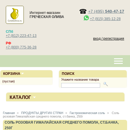
+7 (495)
540-47-17
Интернет-магазин
ГРЕЧЕСКАЯ ОЛИВА
+7 (915) 385-12-28
СПб
+7 (812) 223-47-13
вход / регистрация
РФ
+7 (800) 775-36-28
КОРЗИНА
ПОИСК
Укажите название товара
(пустая)
КАТАЛОГ
Главная
>
ПРОДУКТЫ ДРУГИХ СТРАН
>
Гастрономическая соль
>
Соль
розовая Гималайская среднего помола, ст.банка, 250г
СОЛЬ РОЗОВАЯ ГИМАЛАЙСКАЯ СРЕДНЕГО ПОМОЛА, СТ.БАНКА,
250Г