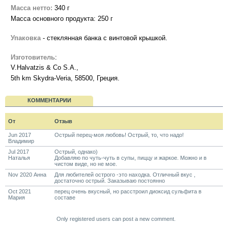
Масса нетто:
340 г
Масса основного продукта: 250 г
Упаковка
- стеклянная банка с винтовой крышкой.
Изготовитель
:
V.Halvatzis & Co S.A.,
5th km Skydra-Veria, 58500, Греция.
КОММЕНТАРИИ
От
Отзыв
Jun 2017
Острый перец-моя любовь! Острый, то, что надо!
Владимир
Jul 2017
Острый, однако)
Наталья
Добавляю по чуть-чуть в супы, пиццу и жаркое. Можно и в
чистом виде, но не мое.
Nov 2020 Анна
Для любителей острого -это находка. Отличный вкус ,
достаточно острый. Заказываю постоянно
Oct 2021
перец очень вкусный, но расстроил диоксид сульфита в
Мария
составе
Only registered users can post a new comment.