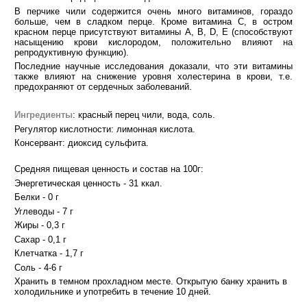
В перчике чили содержится очень много витаминов, гораздо
больше, чем в сладком перце. Кроме витамина С, в остром
красном перце присутствуют витамины A, B, D, E (способствуют
насыщению крови кислородом, положительно влияют на
репродуктивную функцию).
Последние научные исследования доказали, что эти витамины
также влияют на снижение уровня холестерина в крови, т.е.
предохраняют от сердечных заболеваний.
Ингредиенты
: красный перец чили, вода, соль.
Регулятор кислотности: лимонная кислота.
Консервант: диоксид сульфита.
Средняя пищевая ценность и состав на 100г:
Энергетическая ценность - 31 ккал.
Белки - 0 г
Углеводы - 7 г
Жиры - 0,3 г
Сахар - 0,1 г
Клетчатка - 1,7 г
Соль - 4-6 г
Хранить в темном прохладном месте. Открытую банку хранить в
холодильнике и употребить в течение 10 дней.