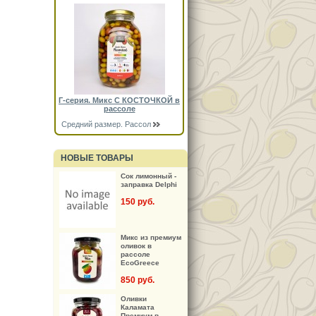
Г-серия. Микс С КОСТОЧКОЙ в
рассоле
Средний размер. Рассол
НОВЫЕ ТОВАРЫ
Сок лимонный -
заправка Delphi
150 руб.
Микс из премиум
оливок в
рассоле
EcoGreece
850 руб.
Оливки
Каламата
Премиум в