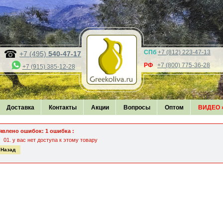
СПб
+7 (812) 223-47-13
+7 (495)
540-47-17
РФ
+7 (800) 775-36-28
+7 (915) 385-12-28
Доставка
Контакты
Акции
Вопросы
Оптом
ВИДЕО
явлено ошибок: 1 ошибка :
у вас нет доступа к этому товару
 Назад