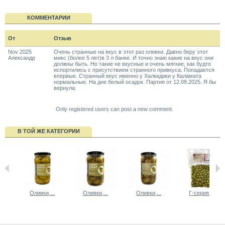
КОММЕНТАРИИ
От
Отзыв
Nov 2025
Очень странные на вкус в этот раз оливки. Давно беру этот
Александр
микс (более 5 лет)в 3 л банке. И точно знаю какие на вкус они
должны быть. Но такие не вкусные и очень мягкие, как будто
испортились с присутствием странного привкуса. Попадается
впервые. Странный вкус именно у Халкидики у Каламата
нормальные. На дне белый осадок. Партия от 12.08.2025. Я бы
вернула.
Only registered users can post a new comment.
В ТОЙ ЖЕ КАТЕГОРИИ
Оливки,...
Оливки,...
Оливки,...
Г-серия....