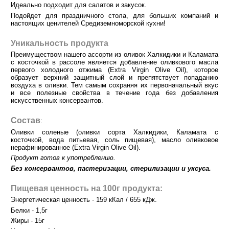
Идеально подходит для салатов и закусок.
Подойдет для праздничного стола, для больших компаний и
настоящих ценителей Средиземноморской кухни!
Уникальность продукта
Преимуществом нашего ассорти из оливок Халкидики и Каламата
с косточкой в рассоле является добавление оливкового масла
первого холодного отжима (Extra Virgin Olive Oil), которое
образует верхний защитный слой и препятствует попаданию
воздуха в оливки. Тем самым сохраняя их первоначальный вкус
и все полезные свойства в течение года без добавления
искусственных консервантов.
Состав
:
Оливки соленые (оливки сорта Халкидики, Каламата с
косточкой,
вода питьевая, соль пищевая),
масло оливковое
нерафинированное (Extra Virgin Olive Oil).
Продукт готов к употреблению.
Без консервантов, пастеризации, стерилизации и уксуса.
Пищевая ценность на 100г продукта:
Энергетическая ценность - 159 кКал / 655 кДж.
Белки - 1,5г
Жиры - 15г