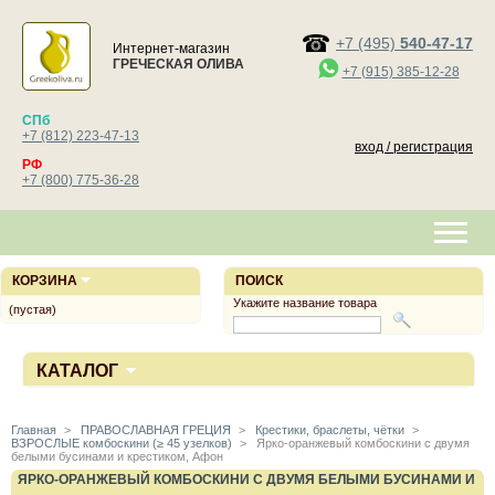
+7 (495)
540-47-17
Интернет-магазин
ГРЕЧЕСКАЯ ОЛИВА
+7 (915) 385-12-28
СПб
+7 (812) 223-47-13
вход / регистрация
РФ
+7 (800) 775-36-28
КОРЗИНА
ПОИСК
Укажите название товара
(пустая)
КАТАЛОГ
Главная
>
ПРАВОСЛАВНАЯ ГРЕЦИЯ
>
Крестики, браслеты, чётки
>
ВЗРОСЛЫЕ комбоскини (≥ 45 узелков)
>
Ярко-оранжевый комбоскини с двумя
белыми бусинами и крестиком, Афон
ЯРКО-ОРАНЖЕВЫЙ КОМБОСКИНИ С ДВУМЯ БЕЛЫМИ БУСИНАМИ И