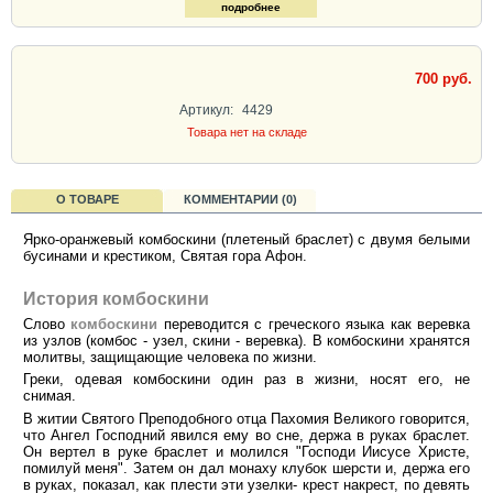
подробнее
700 руб.
Артикул:
4429
Товара нет на складе
О ТОВАРЕ
КОММЕНТАРИИ (0)
Ярко-оранжевый комбоскини (плетеный браслет) с двумя белыми
бусинами и крестиком, Святая гора Афон.
История комбоскини
Слово
комбоскини
переводится с греческого языка как веревка
из узлов (комбос - узел, скини - веревка). В комбоскини хранятся
молитвы, защищающие человека по жизни.
Греки, одевая комбоскини один раз в жизни, носят его, не
снимая.
В житии Святого Преподобного отца Пахомия Великого говорится,
что Ангел Господний явился ему во сне, держа в руках браслет.
Он вертел в руке браслет и молился "Господи Иисусе Христе,
помилуй меня". Затем он дал монаху клубок шерсти и, держа его
в руках, показал, как плести эти узелки- крест накрест, по девять