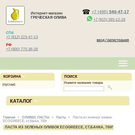
+7 (495)
540-47-17
Интернет-магазин
ГРЕЧЕСКАЯ ОЛИВА
+7 (915) 385-12-28
СПб
+7 (812) 223-47-13
вход / регистрация
РФ
+7 (800) 775-36-28
КОРЗИНА
ПОИСК
Укажите название товара
(пустая)
КАТАЛОГ
Главная
>
ОЛИВКИ, ПАСТЫ
>
Пасты
>
Паста из зеленых оливок
ECOGREECE, ст.банка, 700г
ПАСТА ИЗ ЗЕЛЕНЫХ ОЛИВОК ECOGREECE, СТ.БАНКА, 700Г