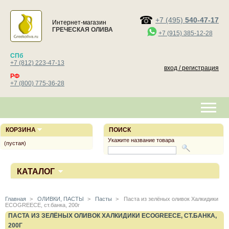
+7 (495)
540-47-17
Интернет-магазин
ГРЕЧЕСКАЯ ОЛИВА
+7 (915) 385-12-28
СПб
+7 (812) 223-47-13
вход / регистрация
РФ
+7 (800) 775-36-28
КОРЗИНА
ПОИСК
Укажите название товара
(пустая)
КАТАЛОГ
Главная
>
ОЛИВКИ, ПАСТЫ
>
Пасты
>
Паста из зелёных оливок Халкидики
ECOGREECE, ст.банка, 200г
ПАСТА ИЗ ЗЕЛЁНЫХ ОЛИВОК ХАЛКИДИКИ ECOGREECE, СТ.БАНКА,
200Г