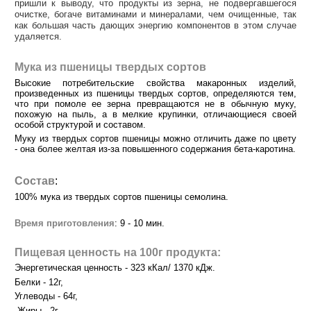
пришли к выводу, что продукты из зерна, не подвергавшегося
очистке, богаче витаминами и минералами, чем очищенные, так
как большая часть дающих энергию компонентов в этом случае
удаляется.
Мука из пшеницы твердых сортов
Высокие потребительские свойства макаронных изделий,
произведенных из пшеницы твердых сортов, определяются тем,
что при помоле ее зерна превращаются не в обычную муку,
похожую на пыль, а в мелкие крупинки, отличающиеся своей
особой структурой и составом.
Муку из твердых сортов пшеницы можно отличить даже по цвету
- она более желтая из-за повышенного содержания бета-каротина.
Состав
:
100% мука из твердых сортов пшеницы семолина.
Время приготовления
: 9 - 10 мин.
Пищевая ценность на 100г продукта:
Энергетическая ценность - 323 кКал/ 1370 кДж.
Белки - 12г,
Углеводы - 64г,
Жиры - 2г.