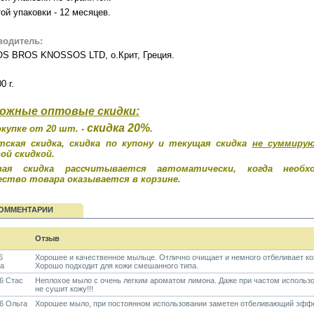
ой упаковки - 12 месяцев.
водитель:
S BROS KNOSSOS LTD, о.Крит, Греция
.
0 г.
ожные оптовые скидки:
скидка 20%
окупке от 20 шт. -
.
тская скидка, скидка по купону и текущая скидка
не суммиру
ой скидкой.
вая скидка рассчитывается автоматически, когда необхо
ество товара оказывается в корзине.
ОММЕНТАРИИ
Отзыв
6
Хорошее и качественное мыльце. Отлично очищает и немного отбеливает ко
а
Хорошо подходит для кожи смешанного типа.
6 Стас
Неплохое мыло с очень легким ароматом лимона. Даже при частом использ
не сушит кожу!!!
6 Ольга
Хорошее мыло, при постоянном использовании заметен отбеливающий эффе