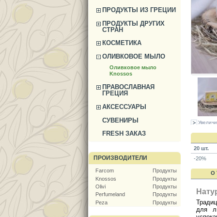
ПРОДУКТЫ ИЗ ГРЕЦИИ
ПРОДУКТЫ ДРУГИХ
СТРАН
КОСМЕТИКА
ОЛИВКОВОЕ МЫЛО
Оливковое мыло
Knossos
ПРАВОСЛАВНАЯ
ГРЕЦИЯ
АКСЕССУАРЫ
СУВЕНИРЫ
Увеличи
FRESH ЗАКАЗ
20 шт.
ПРОИЗВОДИТЕЛИ
-20%
Farcom
Продукты
О
Knossos
Продукты
Olivi
Продукты
Нату
Perfumeland
Продукты
Традиц
Peza
Продукты
для л
успок