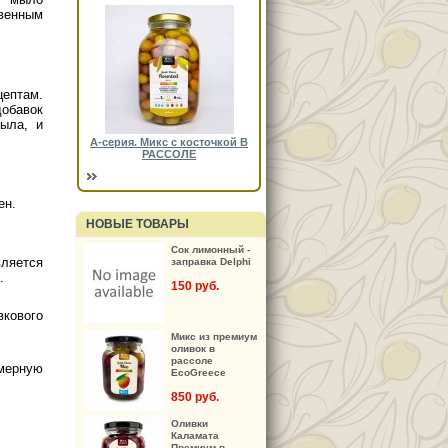
твенным
.
ептам.
обавок
ыла, и
А-серия. Микс с косточкой В
РАССОЛЕ
ен.
НОВЫЕ ТОВАРЫ
Сок лимонный -
ляется
заправка Delphi
.
150 руб.
кового
Микс из премиум
оливок в
рассоле
мерную
EcoGreece
850 руб.
Оливки
Каламата
Премиум в