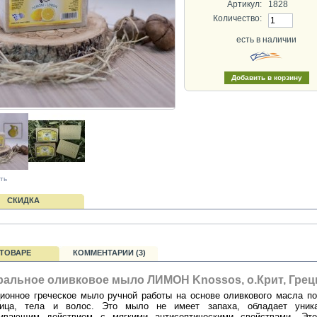
Артикул:
1828
Количество:
есть в наличии
ть
СКИДКА
 ТОВАРЕ
КОММЕНТАРИИ (3)
ральное оливковое мыло ЛИМОН Knossos, о.Крит, Грец
ионное греческое мыло ручной работы на основе оливкового масла п
ица, тела и волос. Это мыло не имеет запаха, обладает уник
аивающим действием с мягкими антисептическими свойствами. Эт