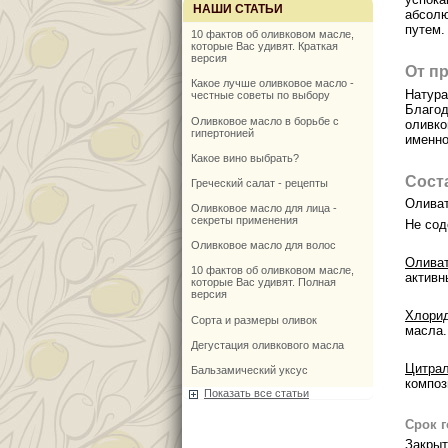
НАШИ СТАТЬИ
абсолю
путем.
10 фактов об оливковом масле,
которые Вас удивят. Краткая
версия
От п
Какое лучше оливковое масло -
Натур
честные советы по выбору
Благо
Оливковое масло в борьбе с
оливк
гипертонией
именно
Какое вино выбрать?
Сост
Греческий салат - рецепты
Оливат
Оливковое масло для лица -
секреты применения
Не сод
Оливковое масло для волос
Олива
10 фактов об оливковом масле,
активн
которые Вас удивят. Полная
версия
Хлори
Сорта и размеры оливок
масла.
Дегустация оливкового масла
Цитра
Бальзамический уксус
композ
Показать все статьи
Срок 
Закрыт