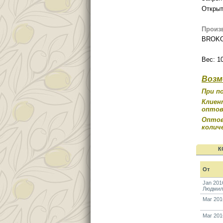
Открыт
Произ
BROKO
Вес: 10
Возм
При п
Клиен
оптов
Опто
колич
К
От
Jan 201
Людмил
Mar 201
Mar 201