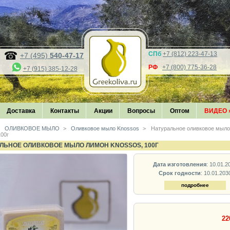
СПб
+7 (812) 223-47-13
+7 (495)
540-47-17
РФ
+7 (800) 775-36-28
+7 (915) 385-12-28
Доставка
Контакты
Акции
Вопросы
Оптом
ВИДЕО
ОЛИВКОВОЕ МЫЛО
>
Оливковое мыло Knossos
>
Натуральное оливковое мы
100г
ЛЬНОЕ ОЛИВКОВОЕ МЫЛО ЛИМОН KNOSSOS, 100Г
Дата изготовления
: 10.01.2
Срок годности
: 10.01.203
подробнее
22