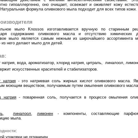
тно гипоаллергенно, оно очищает, освежает и оживляет кожу естес
 Натуральная формула оливкового мыла подходит для всех типов кожи
роизводителя
альное мыло Knossos изготавливается вручную по старинным рец
даря содержанию оливкового масла и отсутствию химических д
овое мыло является самым нежным из широчайшего ассортимента м
 из него делают мыло для детей.
ав:
 натрия, вода, ароматизатор, хлорид натрия, цитраль, линалоол, лимон
ержит искусственных красителей и стабилизаторов.
т натрия
- это натриевая соль жирных кислот оливкового масла. Яв
ым моющим веществом, получаемым путем омыления оливкового масла
д натрия
- поваренная соль, получается в процессе омыления олив
ль
,
линалоол
,
лимонен
- компоненты, составляющие парфю
ицию мыла.
годности
:
ой упаковки не ограничен.