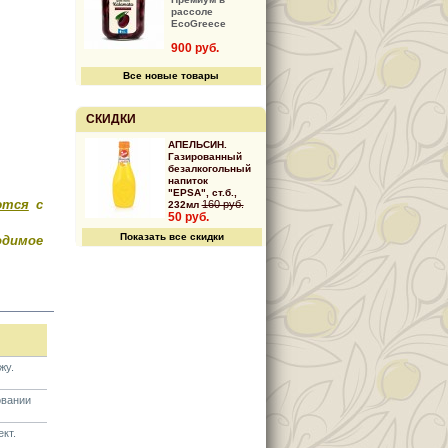
рассоле
EcoGreece
900 руб.
Все новые товары
СКИДКИ
АПЕЛЬСИН.
Газированный
безалкогольный
напиток
"EPSA", ст.б.,
ются
с
160 руб.
232мл
50 руб.
Показать все скидки
димое
жу.
овании
кт.