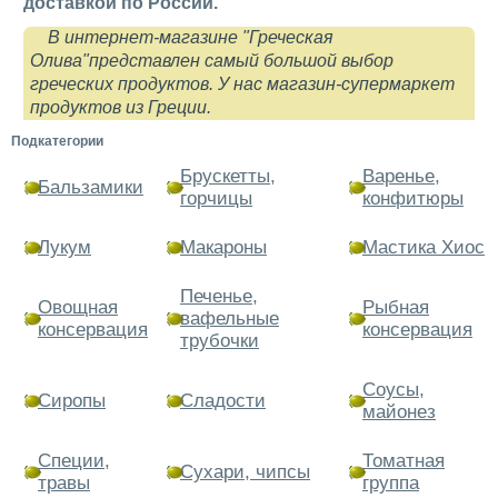
доставкой по России.
В интернет-магазине "Греческая
Олива"представлен самый большой выбор
греческих продуктов. У нас магазин-супермаркет
продуктов из Греции.
Подкатегории
Брускетты,
Варенье,
Бальзамики
горчицы
конфитюры
Лукум
Макароны
Мастика Хиос
Печенье,
Овощная
Рыбная
вафельные
консервация
консервация
трубочки
Соусы,
Сиропы
Сладости
майонез
Специи,
Томатная
Сухари, чипсы
травы
группа