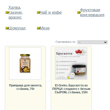
Халва,
Фруктовая
тахини,
Чай и кофе
консервация
арахис
Шоколад
Мезе
Сортировать по
Приправа для омлета,
El Greko. Брускетта из
ст.банка, 70г
ПЕРЦА сладкого с белым
СЫРОМ, ст.банка, 150г