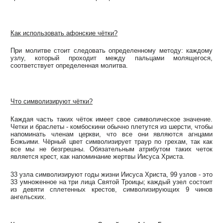
Как использовать афонские чётки?
При молитве стоит следовать определенному методу: каждому
узлу, который проходит между пальцами молящегося,
соответствует определенная молитва.
Что символизируют чётки?
Каждая часть таких чёток имеет свое символическое значение.
Четки и браслеты - комбоскини обычно плетутся из шерсти, чтобы
напоминать членам церкви, что все они являются агнцами
Божьими. Чёрный цвет символизирует траур по грехам, так как
все мы не безгрешны. Обязательным атрибутом таких четок
является крест, как напоминание жертвы Иисуса Христа.
33 узла символизируют годы жизни Иисуса Христа, 99 узлов - это
33 умноженное на три лица Святой Троицы; каждый узел состоит
из девяти сплетенных крестов, символизирующих 9 чинов
ангельских.