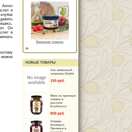
 Ангел
аслет и
клубок
 девять
увшись,
ел. Он
аслет в
звязать
Вяленые томаты
Поэтому
е можно
НОВЫЕ ТОВАРЫ
Сок лимонный -
заправка Delphi
150 руб.
Микс из премиум
оливок в
рассоле
EcoGreece
850 руб.
Оливки
Каламата
Премиум в
рассоле