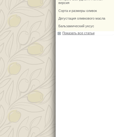
версия
Сорта и размеры оливок
Дегустация оливкового масла
Бальзамический уксус
Показать все статьи