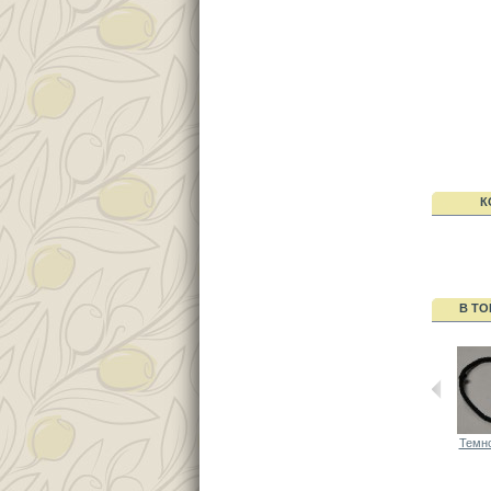
К
В ТО
Темно