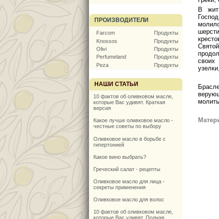
В жит
Господ
ПРОИЗВОДИТЕЛИ
молил
шерсти
Farcom
Продукты
кресто
Knossos
Продукты
Свято
Olivi
Продукты
продол
Perfumeland
Продукты
своих 
Peza
Продукты
узелки
НАШИ СТАТЬИ
Брасле
верующ
10 фактов об оливковом масле,
молить
которые Вас удивят. Краткая
версия
Матер
Какое лучше оливковое масло -
честные советы по выбору
Оливковое масло в борьбе с
гипертонией
Какое вино выбрать?
Греческий салат - рецепты
Оливковое масло для лица -
секреты применения
Оливковое масло для волос
10 фактов об оливковом масле,
которые Вас удивят. Полная