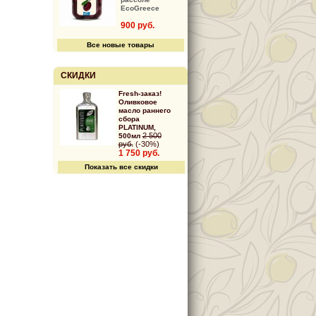
EcoGreece
900 руб.
Все новые товары
СКИДКИ
Fresh-заказ!
Оливковое
масло раннего
сбора
PLATINUM,
2 500
500мл
руб.
(-30%)
1 750 руб.
Показать все скидки