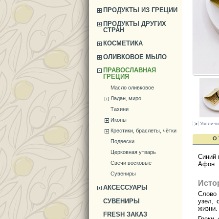
ПРОДУКТЫ ИЗ ГРЕЦИИ
ПРОДУКТЫ ДРУГИХ
СТРАН
КОСМЕТИКА
ОЛИВКОВОЕ МЫЛО
ПРАВОСЛАВНАЯ
ГРЕЦИЯ
Масло оливковое
Ладан, миро
Тахини
Иконы
Увеличи
Крестики, браслеты, чётки
О
Подвески
Церковная утварь
Синий
Свечи восковые
Афон
Сувениры
Исто
АКСЕССУАРЫ
Слов
СУВЕНИРЫ
узел, 
жизни.
FRESH ЗАКАЗ
Греки,