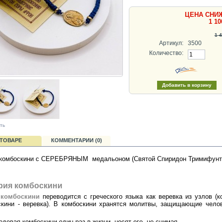
ЦЕНА СНИ
1 10
1 4
Артикул:
3500
Количество:
ть
 ТОВАРЕ
КОММЕНТАРИИ (0)
 комбоскини с СЕРЕБРЯНЫМ медальоном (Святой Спиридон Тримифунтс
рия комбоскини
о
комбоскини
переводится с греческого языка как веревка из узлов (к
скини - веревка). В комбоскини хранятся молитвы, защищающие чело
 одевая комбоскини один раз в жизни, носят его, не снимая.