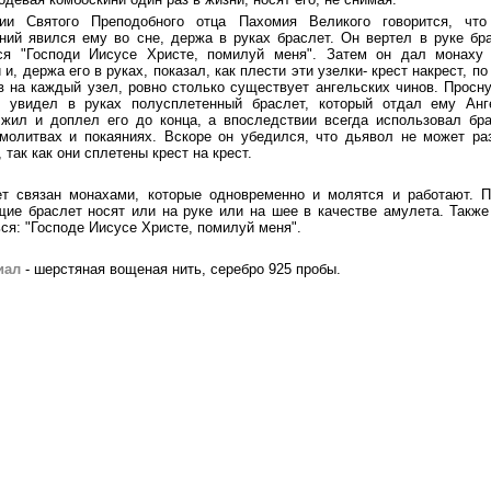
ии Святого Преподобного отца Пахомия Великого говорится, что
ний явился ему во сне, держа в руках браслет. Он вертел в руке бр
ся "Господи Иисусе Христе, помилуй меня". Затем он дал монаху 
 и, держа его в руках, показал, как плести эти узелки- крест накрест, по
в на каждый узел, ровно столько существует ангельских чинов. Просн
й увидел в руках полусплетенный браслет, который отдал ему Анг
жил и доплел его до конца, а впоследствии всегда использовал бр
молитвах и покаяниях. Вскоре он убедился, что дьявол не может ра
, так как они сплетены крест на крест.
т связан монахами, которые одновременно и молятся и работают. 
ие браслет носят или на руке или на шее в качестве амулета. Такж
ся: "Господе Иисусе Христе, помилуй меня".
иал
- шерстяная вощеная нить,
с
еребро 925 пробы.