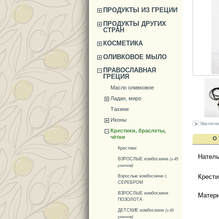
ПРОДУКТЫ ИЗ ГРЕЦИИ
ПРОДУКТЫ ДРУГИХ
СТРАН
КОСМЕТИКА
ОЛИВКОВОЕ МЫЛО
ПРАВОСЛАВНАЯ
ГРЕЦИЯ
Масло оливковое
Ладан, миро
Тахини
Иконы
Увеличи
Крестики, браслеты,
чётки
О
Крестики
Натель
ВЗРОСЛЫЕ комбоскини
(≥ 45
узелков)
Крести
Взрослые комбоскини с
СЕРЕБРОМ
ВЗРОСЛЫЕ комбоскини
Матери
ПОЗОЛОТА
ДЕТСКИЕ комбоскини
(≤ 45
узелков)