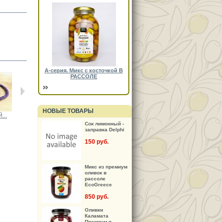
А-серия. Микс с косточкой В
РАССОЛЕ
НОВЫЕ ТОВАРЫ
...
ДЕТСКИЙ...
ДЕТСКИЙ...
ДЕТСКИЙ...
ДЕТСКИЙ...
Сок лимонный -
заправка Delphi
150 руб.
Микс из премиум
оливок в
рассоле
EcoGreece
850 руб.
Оливки
Каламата
Премиум в