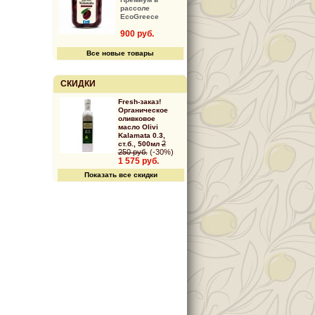
рассоле
EcoGreece
900 руб.
Все новые товары
СКИДКИ
Fresh-заказ!
Органическое
оливковое
масло Olivi
Kalamata 0.3,
2
ст.б., 500мл
250 руб.
(-30%)
1 575 руб.
Показать все скидки