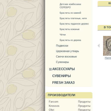
К
Детские комбоскини
СЕРЕБРО
Браслеты из камней
Браслеты плетеные, нити
Браслеты ладанное дерево
В ТО
Браслеты кожаные
Чётки
Браслеты из дерева
Подвески
Церковная утварь
Свечи восковые
Нате
Сувениры
АКСЕССУАРЫ
СУВЕНИРЫ
FRESH ЗАКАЗ
ПРОИЗВОДИТЕЛИ
Farcom
Продукты
Knossos
Продукты
Olivi
Продукты