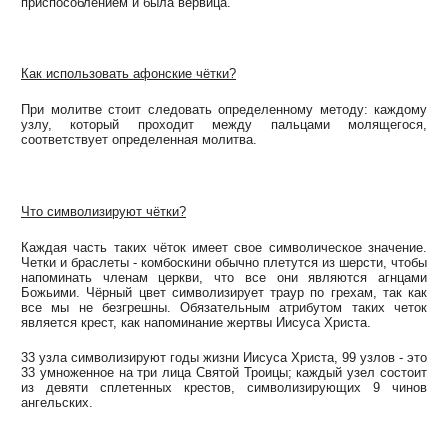
приспособлением и была вервица.
Как использовать афонские чётки?
При молитве стоит следовать определенному методу: каждому
узлу, который проходит между пальцами молящегося,
соответствует определенная молитва.
Что символизируют чётки?
Каждая часть таких чёток имеет свое символическое значение.
Четки и браслеты - комбоскини обычно плетутся из шерсти, чтобы
напоминать членам церкви, что все они являются агнцами
Божьими. Чёрный цвет символизирует траур по грехам, так как
все мы не безгрешны. Обязательным атрибутом таких четок
является крест, как напоминание жертвы Иисуса Христа.
33 узла символизируют годы жизни Иисуса Христа, 99 узлов - это
33 умноженное на три лица Святой Троицы; каждый узел состоит
из девяти сплетенных крестов, символизирующих 9 чинов
ангельских.