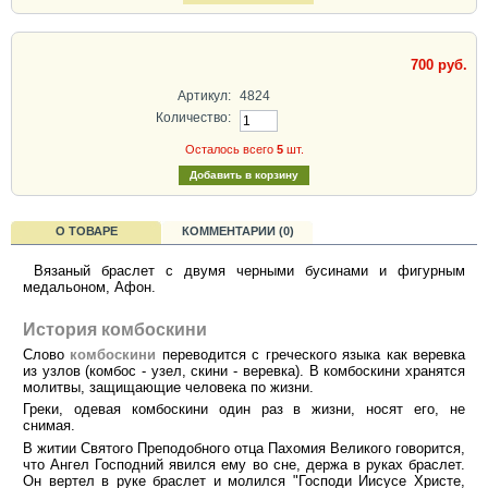
700 руб.
Артикул:
4824
Количество:
Осталось всего
5
шт.
О ТОВАРЕ
КОММЕНТАРИИ (0)
Вязаный браслет с двумя черными бусинами и фигурным
медальоном, Афон.
История комбоскини
Слово
комбоскини
переводится с греческого языка как веревка
из узлов (комбос - узел, скини - веревка). В комбоскини хранятся
молитвы, защищающие человека по жизни.
Греки, одевая комбоскини один раз в жизни, носят его, не
снимая.
В житии Святого Преподобного отца Пахомия Великого говорится,
что Ангел Господний явился ему во сне, держа в руках браслет.
Он вертел в руке браслет и молился "Господи Иисусе Христе,