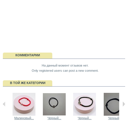
КОММЕНТАРИИ
На данный момент отзывов нет.
Only registered users can post a new comment.
В ТОЙ ЖЕ КАТЕГОРИИ
Малиновый...
Черный...
Черный...
Черный...