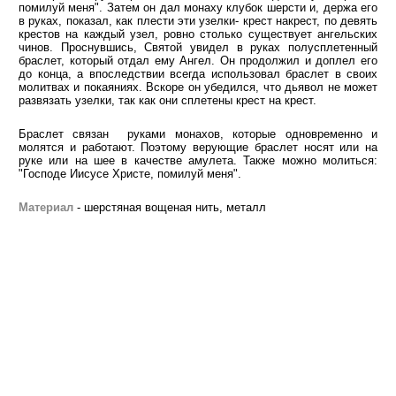
помилуй меня". Затем он дал монаху клубок шерсти и, держа его
в руках, показал, как плести эти узелки- крест накрест, по девять
крестов на каждый узел, ровно столько существует ангельских
чинов. Проснувшись, Святой увидел в руках полусплетенный
браслет, который отдал ему Ангел. Он продолжил и доплел его
до конца, а впоследствии всегда использовал браслет в своих
молитвах и покаяниях. Вскоре он убедился, что дьявол не может
развязать узелки, так как они сплетены крест на крест.
Браслет связан руками монахов, которые одновременно и
молятся и работают. Поэтому верующие браслет носят или на
руке или на шее в качестве амулета. Также можно молиться:
"Господе Иисусе Христе, помилуй меня".
Материал
- шерстяная вощеная нить, металл