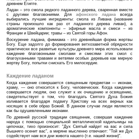
древнем Египте.
Ладан – это смола редкого ладанного дерева, сваренная вместе
с другими благовониями. Для
афонского ладана
всегда
выбирались лучшие ингредиенты: смола из Ливана (название
страны произошло как раз от ладанного дерева ливан), а
ароматические компоненты – эфирные масла и смеси – из
Франции и Швейцарии; травы – из Святой горы Афон.
Воскурение ладана, фимиама - это древнейшая форма жертвы
Богу. Еще задолго до формирования ветхозаветной обрядности
практически все развитые культуры древнего мира использовали
каждение благовонными смолами и смесями этих смол с
благоуханными травами и ветвями особых деревьев как мирную
жертву Богу, попытки снискать Его милосердие.
Каждение ладаном
Когда каждение совершается священным предметам — иконам,
храму, — оно относится к Богу, человеческих. Когда каждение
совершается людям, оно служит к их очищению и освящению,
свидетельствует о том, что благодать Святого Духа Божия
изливается благодаря подвигу Христову на всех верных как
носящих в себе образ Божий. В данном случае люди являются
как бы одушевленными иконами.
По древней русской традиции священник, совершая каждение
народа с помощью специальной металлической кадильницы на
цепочках, тихо произносит: "Дух Святый найдет на вас и сила
Вышняго осенит вас", а миряне мысленно отвечают: "Той же Дух
содействует нам вся дни живота нашего (т.е. нашей жизни)".