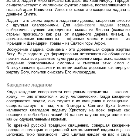
золото, ладан и миро описаны как дары волхвов Иисусу. Геродот
свидетельствует о миллионах фунтах ладана, поставлявшимся в
главный храм Вавилона. Известно также и о каждении ладана в
древнем Египте.
Ладан – это смола редкого ладанного дерева, сваренная вместе
с другими благовониями. Для
афонского ладана
всегда
выбирались лучшие ингредиенты: смола из Ливана (название
страны произошло как раз от ладанного дерева ливан), а
ароматические компоненты – эфирные масла и смеси – из
Франции и Швейцарии; травы – из Святой горы Афон.
Воскурение ладана, фимиама - это древнейшая форма жертвы
Богу. Еще задолго до формирования ветхозаветной обрядности
практически все развитые культуры древнего мира использовали
каждение благовонными смолами и смесями этих смол с
благоуханными травами и ветвями особых деревьев как мирную
жертву Богу, попытки снискать Его милосердие.
Каждение ладаном
Когда каждение совершается священным предметам — иконам,
храму, — оно относится к Богу, человеческих. Когда каждение
совершается людям, оно служит к их очищению и освящению,
свидетельствует о том, что благодать Святого Духа Божия
изливается благодаря подвигу Христову на всех верных как
носящих в себе образ Божий. В данном случае люди являются
как бы одушевленными иконами.
По древней русской традиции священник, совершая каждение
народа с помощью специальной металлической кадильницы на
цепочках, тихо произносит: "Дух Святый найдет на вас и сила