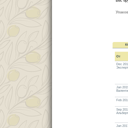
Вес бр
Упаков
К
От
Dec 20
Экспер
Jan 201
Валент
Feb 201
Sep 201
Альбер
Jan 201