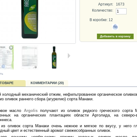
Артикул:
1673
Количество:
В коробке: 12
ть
 ТОВАРЕ
КОММЕНТАРИИ (20)
 холодный механический отжим, нефильтрованное органическое оливко
из оливок раннего сбора (агурелио) сорта Манаки.
овое масло
Argolis
получают из оливок редкого греческого сорта М
енных на органических плантациях области Арголида, на северо-в
ннеса.
из оливок сорта Манаки очень нежное и мягкое по вкусу, у него г
дный цвет и естественный аромат свежесобранных оливок.
даря раннему ноябрьскому отжиму зеленых оливок масло дос