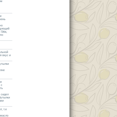
ом
ие
чень
но
едующий
itia,
 по
альной
я вкус и
бутылки
олне
ое
 с
ять
н сидел
бутылки
аки
, т.е
о масло