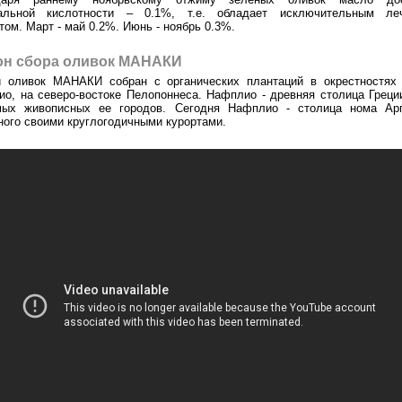
альной кислотности – 0.1%, т.е. обладает исключительным ле
ом. Март - май 0.2%. Июнь - ноябрь 0.3%.
он сбора оливок МАНАКИ
й оливок МАНАКИ собран с органических плантаций в окрестностях 
о, на северо-востоке Пелопоннеса.
Нафплио - древняя столица Греци
мых живописных ее городов. Сегодня Нафплио - столица нома Арг
ного своими круглогодичными курортами.