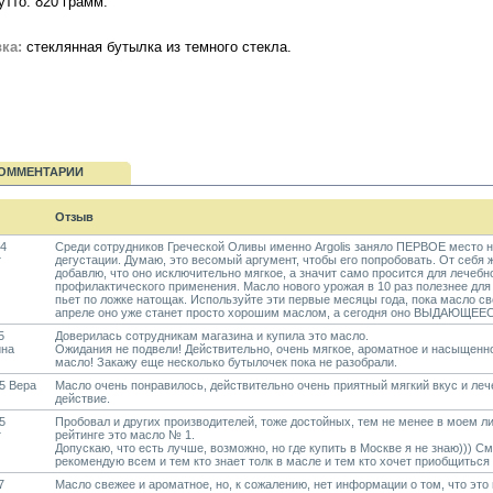
утто: 820 грамм.
ка:
стеклянная бутылка из темного стекла.
ОММЕНТАРИИ
Отзыв
14
Среди сотрудников Греческой Оливы именно Argolis заняло ПЕРВОЕ место 
т
дегустации. Думаю, это весомый аргумент, чтобы его попробовать. От себя 
добавлю, что оно исключительно мягкое, а значит само просится для лечебн
профилактического применения. Масло нового урожая в 10 раз полезнее для 
пьет по ложке натощак. Используйте эти первые месяцы года, пока масло св
апреле оно уже станет просто хорошим маслом, а сегодня оно ВЫДАЮЩЕЕ
5
Доверилась сотрудникам магазина и купила это масло.
ина
Ожидания не подвели! Действительно, очень мягкое, ароматное и насыщенн
масло! Закажу еще несколько бутылочек пока не разобрали.
5 Вера
Масло очень понравилось, действительно очень приятный мягкий вкус и леч
действие.
5
Пробовал и других производителей, тоже достойных, тем не менее в моем л
т
рейтинге это масло № 1.
Допускаю, что есть лучше, возможно, но где купить в Москве я не знаю))) С
рекомендую всем и тем кто знает толк в масле и тем кто хочет приобщиться 
7
Масло свежее и ароматное, но, к сожалению, нет информации о том, что это 