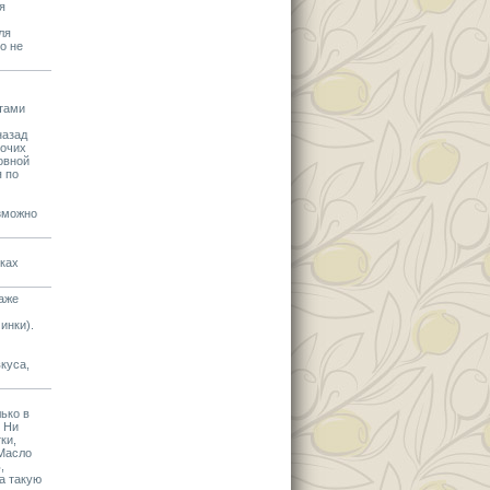
я
ля
о не
ктами
назад
рочих
овной
я по
озможно
лках
аже
инки).
куса,
ько в
. Ни
ки,
 Масло
,
а такую