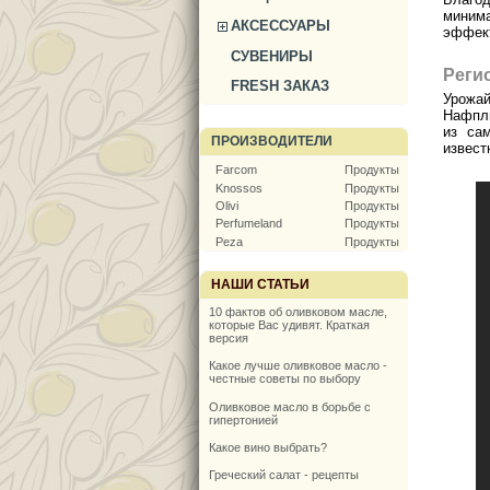
миним
АКСЕССУАРЫ
эффект
СУВЕНИРЫ
Реги
FRESH ЗАКАЗ
Урожа
Нафпли
из са
ПРОИЗВОДИТЕЛИ
извест
Farcom
Продукты
Knossos
Продукты
Olivi
Продукты
Perfumeland
Продукты
Peza
Продукты
НАШИ СТАТЬИ
10 фактов об оливковом масле,
которые Вас удивят. Краткая
версия
Какое лучше оливковое масло -
честные советы по выбору
Оливковое масло в борьбе с
гипертонией
Какое вино выбрать?
Греческий салат - рецепты