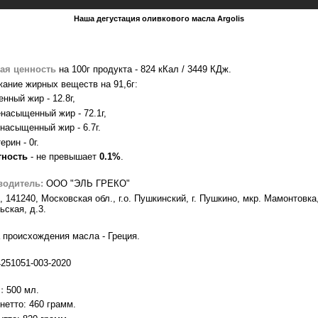
Наша дегустация оливкового масла Argolis
ая ценность
на 100г продукта - 824 кКал / 3449 КДж.
ание жирных веществ на 91,6г:
нный жир - 12.8г,
насыщенный жир - 72.1г,
насыщенный жир - 6.7г.
рин - 0г.
тность
- не превышает
0.1%
.
водитель:
ООО "ЭЛЬ ГРЕКО"
, 141240, Московская обл., г.о. Пушкинский, г. Пушкино, мкр. Мамонтовка,
ьская, д.3
.
 происхождения масла - Греция.
251051-003-2020
:
500 мл.
нетто: 460 грамм.