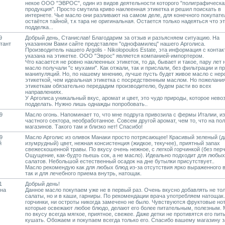
некое ООО "ЭВРОС", один из видов деятельности которого "полиграфическа
продукция". Просто смутила криво наклеенная этикетка и решил поискать в
интернете. Чье масло они разливают на самом деле, для конечного покупате
остаётся тайной, т.к тара не оригинальная. Остается только надеяться что эт
подделка...
9
Добрый день, Станислав! Благодарим за отзыв и разъясняем ситуацию. На
тант
указанном Вами сайте представлен "однофамилец" нашего Арголиса.
Производитель нашего Argolis - Nikolopoulos Estate, эта информация с конта
указана на этикетке. ООО "Эврос" является компанией-импортером.
Что касается не ровно наклеенных этикеток, то да, бывает и такое, пару лет 
масло получали "с мухами". Как отжали, так и прислали, без фильтрации и п
манипуляций. Но, по нашему мнению, лучше пусть будет живое масло с нер
этикеткой, чем идеальная этикетка с посредственным маслом. Но пожелани
этикеткам обязательно передадим производителю, будем расти во всех
направлениях.
У Арголиса уникальный вкус, аромат и цвет, это чудо природы, которое нев
подделать. Нужно лишь однажды попробовать..
9
Масло огонь. Напоминает то, что мне подруга привозила с фермы Италии, из
частного сектора, необработанное. Совсем другой аромат, чем то, что на по
магазинов. Такого там и близко нет! Спасибо!
9
Масло Арголис из оливок Манаки просто потрясающее! Красивый зеленый (д
й
изумрудный) цвет, нежная консистенция (жидкое, текучее), приятный запах
свежескошенной травы. По вкусу очень нежное, с легкой горчинкой (без перч
Ощущение, как-будто пьешь сок, а не масло). Идеально подходит для любых
салатов. Небольшой естественный осадок на дне бутылки присутствует..
Масло рекомендую как для любых блюд из-за отсутствия ярко выраженного в
так и для лечебного приема внутрь, натощак.
1
Добрый день!
ина
Данное масло покупаем уже не в первый раз. Очень вкусно добавлять не тол
салаты, но и в каши, гарниры. По рекомендации врача употребляем натощак
горчинки, ни остроты никогда замечено не было. Чувствуются фруктовые нот
которые освежают любое блюдо, делают его более питательным, полезным.
по вкусу всегда мягкое, приятное, свежее. Даже детки не противятся его пить
кушать. Обожаем и покупаем всегда только его. Спасибо вашему магазину з