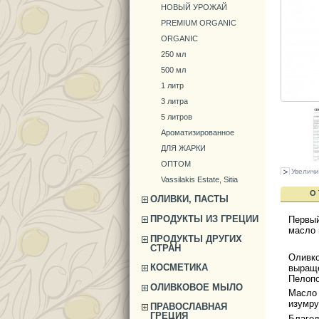
НОВЫЙ УРОЖАЙ
PREMIUM ORGANIC
ORGANIC
250 мл
500 мл
1 литр
3 литра
5 литров
Ароматизированное
ДЛЯ ЖАРКИ
ОПТОМ
Увеличи
Vassilakis Estate, Sitia
О
ОЛИВКИ, ПАСТЫ
ПРОДУКТЫ ИЗ ГРЕЦИИ
Первый
масло 
ПРОДУКТЫ ДРУГИХ
СТРАН
Оливк
КОСМЕТИКА
выращ
Пелопо
ОЛИВКОВОЕ МЫЛО
Масло 
изумру
ПРАВОСЛАВНАЯ
ГРЕЦИЯ
Благо