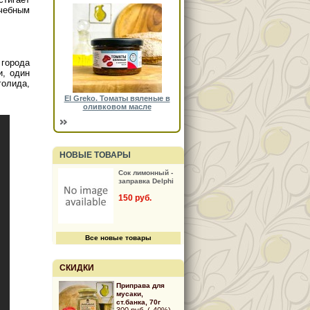
чебным
города
и, один
олида,
El Greko. Томаты вяленые в
оливковом масле
НОВЫЕ ТОВАРЫ
Сок лимонный -
заправка Delphi
150 руб.
Все новые товары
СКИДКИ
Приправа для
мусаки,
ст.банка, 70г