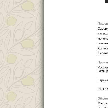
Пищев
Содерж
насыще
мононе
полине
Холесте
Кисло
Произ
Россия
Октябр
Страна
СТО 44
Объем
Масса 