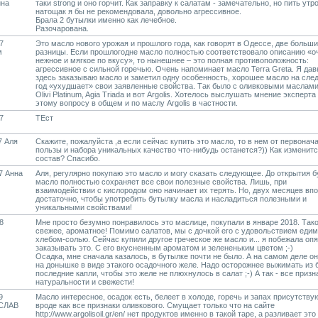
ина
таки strong и оно горчит. Как заправку к салатам - замечательно, но пить утр
натощак я бы не рекомендовала, довольно агрессивное.
Брала 2 бутылки именно как лечебное.
Разочарована.
7
Это масло нового урожая и прошлого года, как говорят в Одессе, две больш
м
разницы. Если прошлогодне масло полностью соответствовало описанию «о
нежное и мягкое по вкусу», то нынешнее – это полная противоположность:
агрессивное с сильной горечью. Очень напоминает масло Terra Greta. Я дав
здесь заказываю масло и заметил одну особенность, хорошее масло на сл
год «ухудшает» свои заявленные свойства. Так было с оливковыми маслами S
Olivi Platinum, Agia Triada и вот Argolis. Хотелось выслушать мнение эксперта
этому вопросу в общем и по маслу Argolis в частности.
7
ТЕст
7 Аля
Скажите, пожалуйста ,а если сейчас купить это масло, то в нем от первонач
пользы и набора уникальных качество что-нибудь останется?)) Как изменитс
состав? Спасибо.
7 Анна
Аля, регулярно покупаю это масло и могу сказать следующее. До открытия 
масло полностью сохраняет все свои полезные свойства. Лишь, при
взаимодействии с кислородом оно начинает их терять. Но, двух месяцев вп
достаточно, чтобы употребить бутылку масла и насладиться полезными и
уникальными свойствами!
8
Мне просто безумно понравилось это маслице, покупали в январе 2018. Так
свежее, ароматное! Помимо салатов, мы с дочкой его с удовольствием едим
хлебом-солью. Сейчас купили другое греческое же масло и... я побежала оп
заказывать это. С его вкусненным ароматом и зелененьким цветом ;-)
Осадка, мне сначала казалось, в бутылке почти не было. А на самом деле о
на донышке в виде этакого осадочного желе. Надо осторожнее выжимать из 
последние капли, чтобы это желе не плюхнулось в салат ;-) А так - все призн
натуральности и свежести!
9
Масло интересное, осадок есть, белеет в холоде, горечь и запах присутствуют
СЛАВ
вроде как все признаки оливкового. Смущает только что на сайте
http://www.argolisoil.gr/en/ нет продуктов именно в такой таре, а разливает эт