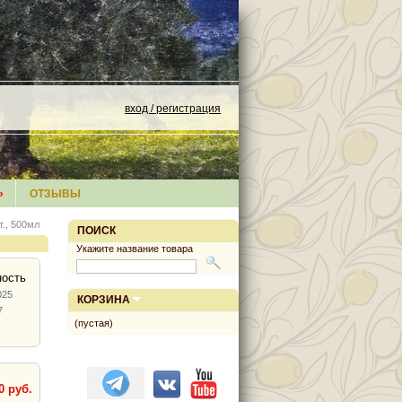
вход / регистрация
»
ОТЗЫВЫ
т., 500мл
ПОИСК
Укажите название товара
ность
025
КОРЗИНА
7
(пустая)
0 руб.