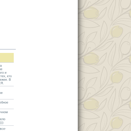
на
же
ого и
тех, кто
ежее. В
СЯ.
ое
ебное
ичном
мело
)))
все-