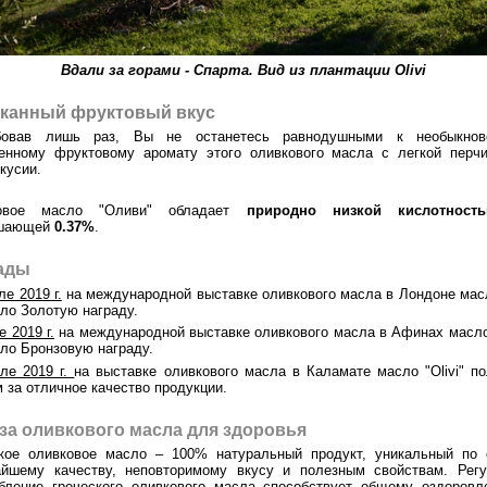
Вдали за горами - Спарта. Вид из плантации Olivi
канный фруктовый вкус
бовав лишь раз, Вы не останетесь равнодушными к необыкнов
енному фруктовому аромату этого оливкового масла с легкой перчи
кусии.
овое масло "Оливи" обладает
природно низкой кислотност
шающей
0.37%
.
ады
ле 2019 г.
на международной выставке оливкового масла в Лондоне масл
ло Золотую награду.
е 2019 г.
на международной выставке оливкового масла в Афинах масло 
ло Бронзовую награду.
ле 2019 г.
на выставке оливкового масла в Каламате масло "Olivi" п
 за отличное качество продукции.
за оливкового масла для здоровья
ское оливковое масло – 100% натуральный продукт, уникальный по 
айшему качеству, неповторимому вкусу и полезным свойствам. Регу
бление греческого оливкового масла способствует общему оздоров