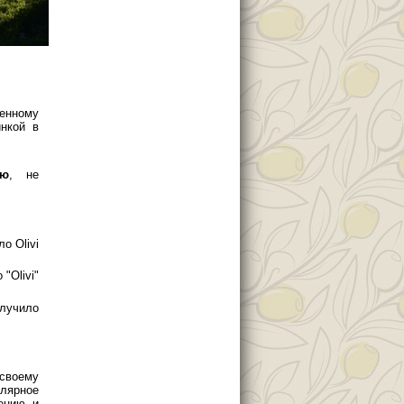
енному
нкой в
ью
, не
о Olivi
"Olivi"
олучило
своему
лярное
лению и