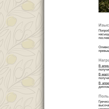
Изыс
Попро
насыщ
послев
Оливк
превы
Нагр
В апре
получи
В март
получи
В апре
диплом
Поль
Грече
высоч
употре