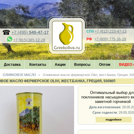
СПб
+7 (812) 223-47-13
+7 (495)
540-47-17
РФ
+7 (800) 775-36-28
+7 (915) 385-12-28
Доставка
Контакты
Акции
Вопросы
Оптом
ВИДЕО
ОЛИВКОВОЕ МАСЛО
>
Оливковое масло фермерское Olivi, жест.банка, Греция, 5
ВОЕ МАСЛО ФЕРМЕРСКОЕ OLIVI, ЖЕСТ.БАНКА, ГРЕЦИЯ, 500МЛ
Оптимальный выбор дл
поклонников насыщенного вк
заметной горчинкой
Дата изготовления
: 29.05.2
Срок годности
: 29.05.202
подробнее