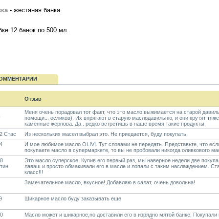
вка
- жестяная банка.
бке 12 банок по 500 мл.
ОММЕНТАРИИ
Отзыв
Меня очень порадовал тот факт, что это масло выжимается на старой давил
т
помощи... осликов). Их впрягают в старую маслодавильню, и они крутят тяж
каменные жернова. Да.. редко встретишь в наше время такие продукты.
2 Стас
Из нескольких масел выбрал это. Не приедается, буду покупать.
4
И мое любимое масло OLIVI. Тут словами не передать. Представьте, что есл
покупаете масло в супермаркете, то вы не пробовали никогда оливкового ма
18
Это масло суперское. Купив его первый раз, мы наверное недели две покупа
тин
лаваш и просто обмакивали его в масле и лопали с таким наслаждением. Ст
класс!!!
Замечательное масло, вкусное! Добавляю в салат, очень довольна!
9
Шикарное масло буду заказывать еще
20
Масло может и шикарное,но доставили его в изрядно мятой банке, Покупали 