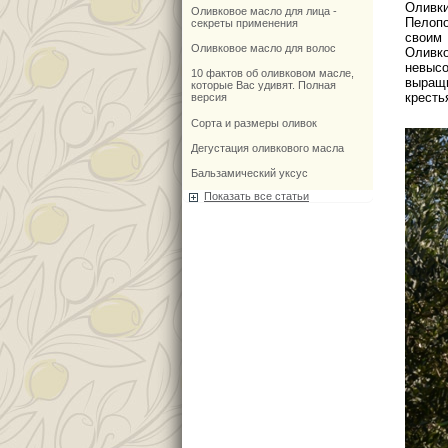
Оливки
Оливковое масло для лица -
Пелопо
секреты применения
своим
Оливковое масло для волос
Оливко
невыс
10 фактов об оливковом масле,
выращ
которые Вас удивят. Полная
кресть
версия
Сорта и размеры оливок
Дегустация оливкового масла
Бальзамический уксус
Показать все статьи