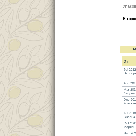
Упако
В коро
К
От
Jul 2012
Экспер
Aug 201
Mar 201
Андрей
Dec 20
Констан
Jul 2019
Оксана
Oct 201
Мария
Nov 20