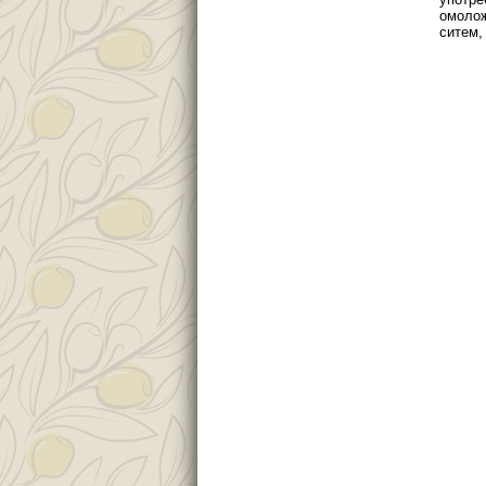
омолож
ситем,