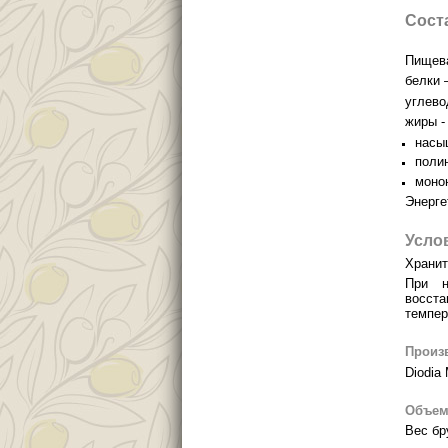
Сост
Пищева
белки –
углево
жиры - 
насы
поли
моно
Энерге
Усло
Хранит
При н
восста
темпер
Произ
Diodia
Объем
Вес бру