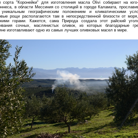
 сорта "Коронейки" для изготовления масла Olivi собирают на юго
ннеса, в области Мессиния со столицей в городе Каламата, прослав
 уникальным географическим положением и климатическими усло
вые рощи располагаются там в непосредственной близости от моря
окими горами. Кажется, сама Природа создала этот райский угол
ивания сочных, маслянистых оливок, из которых благодарные гре
яне изготавливают одно из самых лучших оливковых масел в мире.