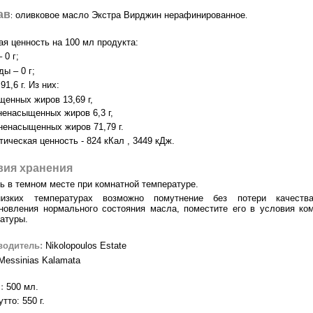
ав
оливковое масло Экстра Вирджин нерафинированное
:
.
я ценность на 100 мл продукта:
 0 г;
ды – 0 г;
91,6 г. Из них:
щенных жиров 13,69 г,
ненасыщенных жиров 6,3 г,
ненасыщенных жиров 71,79 г.
тическая ценность - 824 кКал , 3449 кДж.
вия хранения
ь в темном месте при комнатной температуре.
изких температурах возможно помутнение без потери качеств
новления нормального состояния масла, поместите его в условия ко
атуры.
водитель:
Nikolopoulos Estate
 Messinias Kalamata
:
500 мл.
тто: 550 г.