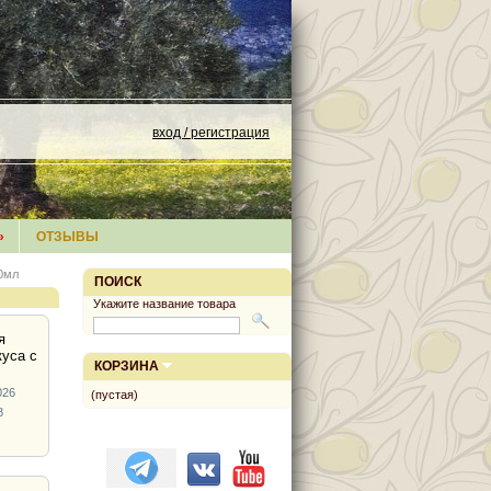
вход / регистрация
»
ОТЗЫВЫ
00мл
ПОИСК
Укажите название товара
я
уса с
КОРЗИНА
026
(пустая)
8