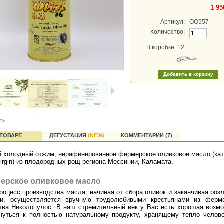
1 95
Артикул:
OO557
Количество:
В коробке: 12
ть
 ТОВАРЕ
ДЕГУСТАЦИЯ
(NEW)
КОММЕНТАРИИ (7)
 холодный отжим, нерафинированное фермерское оливковое масло (кат
Virgin) из плодородных рощ региона Мессинии, Каламата.
ерское оливковое масло
роцесс производства масла, начиная от сбора оливок и заканчивая роз
ки, осуществляется вручную трудолюбивыми крестьянами из ферме
тва Николопулос. В наш стремительный век у Вас есть хорошая возм
нуться к полностью натуральному продукту, хранящему тепло челов