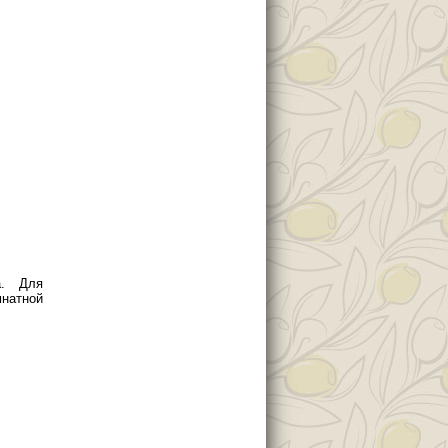
а. Для
мнатной