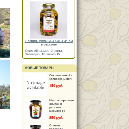
Г-серия. Микс БЕЗ КОСТОЧКИ
в рассоле
Средний размер. 2 сорта:
Халкидики, Каламата
НОВЫЕ ТОВАРЫ
Сок лимонный -
заправка Delphi
150 руб.
Микс из премиум
оливок в
рассоле
EcoGreece
850 руб.
Оливки
Каламата