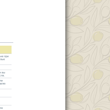
ьне при
елые
и вы
сла.
ли
авлю
на