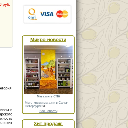
0 руб.
Микро-новости
егория
Магазин в СПб
Мы открыли магазин в Санкт-
Петербурге
ливом в
Все новости
рского
ожность
еческих
Хит продаж!