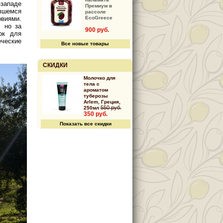
-западе
Премиум в
ившемся
рассоле
EcoGreece
виями.
, но за
900 руб.
ок для
ческие
Все новые товары
СКИДКИ
Молочко для
тела с
ароматом
туберозы
Arlem, Греция,
550 руб.
250мл
350 руб.
Показать все скидки