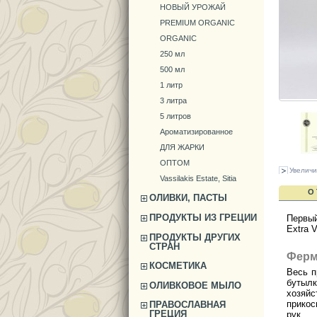
НОВЫЙ УРОЖАЙ
PREMIUM ORGANIC
ORGANIC
250 мл
500 мл
1 литр
3 литра
5 литров
Ароматизированное
ДЛЯ ЖАРКИ
ОПТОМ
Увеличи
Vassilakis Estate, Sitia
О
ОЛИВКИ, ПАСТЫ
ПРОДУКТЫ ИЗ ГРЕЦИИ
Первый
Extra 
ПРОДУКТЫ ДРУГИХ
СТРАН
Ферм
КОСМЕТИКА
Весь п
бутыл
ОЛИВКОВОЕ МЫЛО
хозяйс
прикос
ПРАВОСЛАВНАЯ
ГРЕЦИЯ
рук.