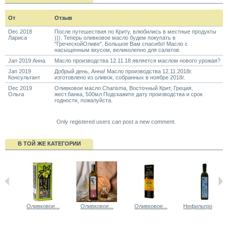
От
Отзыв
Dec 2018
После путешествия по Криту, влюбились в местные продукты
Лариса
))). Теперь оливковое масло будем покупать в
"ГреческойОливе". Большое Вам спасибо! Масло с
насыщенным вкусом, великолепно для салатов.
Jan 2019 Анна
Масло производства 12.11.18 является маслом нового урожая?
Jan 2019
Добрый день, Анна! Масло производства 12.11.2018г.
Консультант
изготовлено из оливок, собранных в ноябре 2018г.
Dec 2019
Оливковое масло Charisma, Восточный Крит, Греция,
Ольга
жест.банка, 500мл Подскажите дату производства и срок
годности, пожалуйста.
Only registered users can post a new comment.
В ТОЙ ЖЕ КАТЕГОРИИ
Оливковое...
Оливковое...
Оливковое...
Нефильтрован...