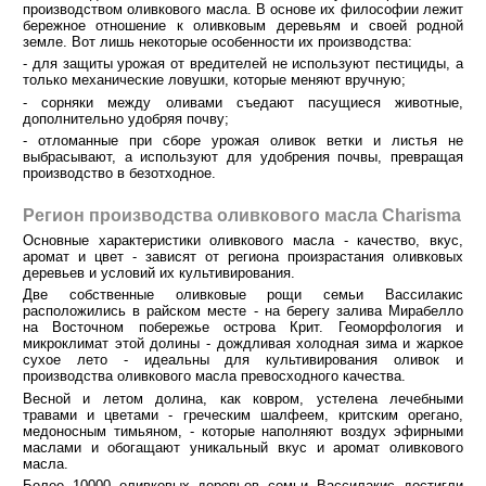
производством оливкового масла. В основе их философии лежит
бережное отношение к оливковым деревьям и своей родной
земле. Вот лишь некоторые особенности их производства:
- для защиты урожая от вредителей не используют пестициды, а
только механические ловушки, которые меняют вручную;
- сорняки между оливами съедают пасущиеся животные,
дополнительно удобряя почву;
- отломанные при сборе урожая оливок ветки и листья не
выбрасывают, а используют для удобрения почвы, превращая
производство в безотходное.
Регион производства оливкового масла Charisma
Основные характеристики оливкового масла - качество, вкус,
аромат и цвет - зависят от региона произрастания оливковых
деревьев и условий их культивирования.
Две собственные оливковые рощи семьи Вассилакис
расположились в райском месте - на берегу залива Мирабелло
на Восточном побережье острова Крит. Геоморфология и
микроклимат этой долины - дождливая холодная зима и жаркое
сухое лето - идеальны для культивирования оливок и
производства оливкового масла превосходного качества.
Весной и летом долина, как ковром, устелена лечебными
травами и цветами - греческим шалфеем, критским орегано,
медоносным тимьяном, - которые наполняют воздух эфирными
маслами и обогащают уникальный вкус и аромат оливкового
масла.
Более 10000 оливковых деревьев семьи Вассилакис достигли