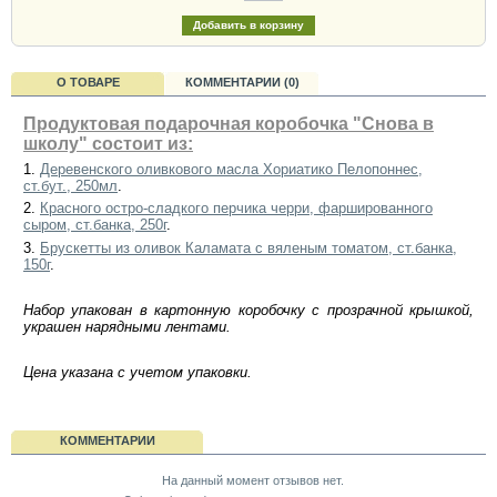
О ТОВАРЕ
КОММЕНТАРИИ (0)
Продуктовая подарочная коробочка "Снова в
школу" состоит из:
1.
Деревенского оливкового масла Хориатико Пелопоннес,
ст.бут., 250мл
.
2.
Красного остро-сладкого перчика черри, фаршированного
сыром, ст.банка, 250г
.
3.
Брускетты из оливок Каламата с вяленым томатом, ст.банка,
150г
.
Набор упакован в картонную коробочку с прозрачной крышкой,
украшен нарядными лентами.
Цена указана с учетом упаковки.
КОММЕНТАРИИ
На данный момент отзывов нет.