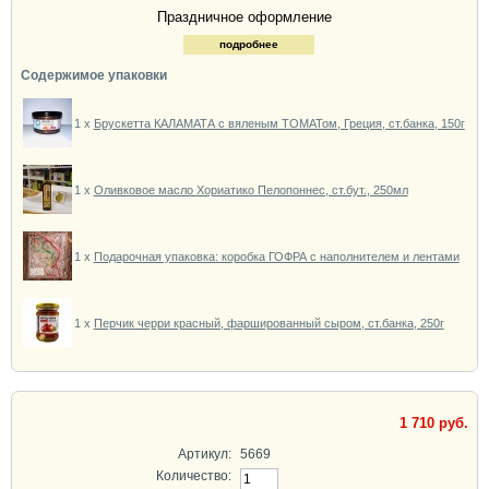
Праздничное оформление
подробнее
Содержимое упаковки
1 x
Брускетта КАЛАМАТА с вяленым ТОМАТом, Греция, ст.банка, 150г
1 x
Оливковое масло Хориатико Пелопоннес, ст.бут., 250мл
1 x
Подарочная упаковка: коробка ГОФРА с наполнителем и лентами
1 x
Перчик черри красный, фаршированный сыром, ст.банка, 250г
1 710 руб.
Артикул:
5669
Количество: