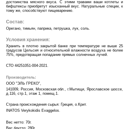
достоинства мясного вкуса. С этими травами ваши котлеты и
бифштексы приобретут изысканный вкус. Натуральные специи, к
тому же, способствуют пищеварению.
Состав:
Орегано, тимьян, паприка, петрушка, лук, соль.
Условия хранения:
Хранить в плотно закрытой банке при температуре не выше 25
градусов Цельсия и относительной влажности воздуха не более
75%, предотвращая попадание прямых солнечных лучей.
СТО 44251051-004-2021.
Производитель:
ООО "ЭЛЬ ГРЕКО",
141009, Россия, Московская обл., г.Мытищи, Ярославское шоссе,
д.116, стр.1, этаж 1, помещ.1.
Страна происхождения сырья: Греция, о.Крит.
INATOS Verykokidis Evaggelos.
Вес нетто: 70г.
Вес брутто: 280г.