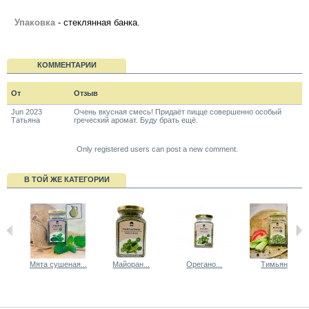
Упаковка
- стеклянная банка.
КОММЕНТАРИИ
От
Отзыв
Jun 2023
Очень вкусная смесь! Придаёт пицце совершенно особый
Татьяна
греческий аромат. Буду брать ещё.
Only registered users can post a new comment.
В ТОЙ ЖЕ КАТЕГОРИИ
Мята сушеная...
Майоран...
Орегано...
Тимьян...