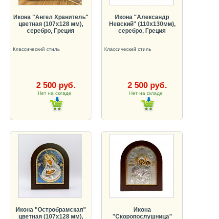
Икона "Ангел Хранитель"
Икона "Александр
цветная (107х128 мм),
Невский" (110х130мм),
серебро, Греция
серебро, Греция
Классический стиль
Классический стиль
2 500 руб.
2 500 руб.
Нет на складе
Нет на складе
Икона "Остробрамская"
Икона
цветная (107х128 мм),
"Скоропослушница"