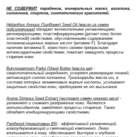
НЕ СОДЕРЖИТ
парабенов, минеральных масел, вазелина,
силиконов, спиртов, синтетических красителей.
Helianthus Annuus (Sunflower) Seed Oil (масло из семян
подсолнечника)
обладает великолепными увлажняющими,
регенерирующими, пластифицирующими (делает кожу более
эластичной) свойствами, обусловленными содержанием
полиненасыщенных жирных кислот (витамин F). Благодаря
наличию витамина E, известного своими прекрасными
антиоксидантными свойствами, помогает замедлить процессы
старения кожи.
Butyrospermum Parkii (Shea) Butter (масло ши)
-
сверхпитательный ингредиент, ускоряет регенерацию тканей,
активизируя синтез коллагена. Триглицериды масла ши, в
составе которых незаменимые жирные кислоты, усиливают
защитные свойства кожи, предохраняя ее от высыхания.
Avena Strigosa Seed Extract (экстракт семян черного овса)
-
увлажняет и снимает раздражение кожи. Является
антиоксидантом, замедляет процессы старения. Также
обладает кондиционирующими свойствами.
Panthenol (провитамин В5)
- эффективный увлажняющий,
влагоудерживающий и смягчающий компонент. Легко
впитывается в кожу, обеспечивает быстрое и глубокое