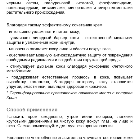
черным овсом, гиалуроновой кислотой, фосфолипидами,
полисахаридами, витаминами, минералами и микроэлементами
растительного происхождения.
Благодаря такому эффективному сочетанию крем:
- интенсивно увлажняет и питает кожу,
- усиливает липидный барьер кожи - естественный механизм
защиты и увлажнения кожи изнутри,
- мгновенно оживляет кожу лица и области вокруг глаз,
- обеспечивает мощную антиоксидантную защиту от повреждения
свободными радикалами и воздействия окружающей среды,
- стимулирует дыхание кожи благодаря ускорению клеточного
метаболизма,
- поддерживает естественные процессы в коже, повышает
выработку коллагена, благодаря которому кожу становится
упругой, эластичной, выглядит здоровой и красивой.
* Сертифицированное органическое оливковое масло с острова
Крит.
Способ применения
:
Наносить крем ежедневно, утром и/или вечером, легкими
круговыми движениями на чистую кожу вокруг глаз, на лицо и
шею. Слегка помассируйте для лучшего проникновения.
Ежедневное употребление значительно улучшает состояние кожи