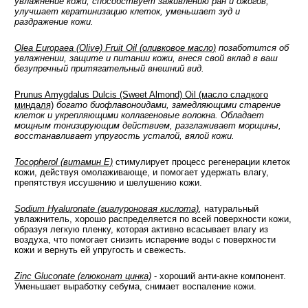
увлажнение кожи, способствует заживлению ран и ожогов,
улучшает кератинизацию клеток, уменьшает зуд и
раздражение кожи.
Olea Europaea (Olive) Fruit Oil (оливковое масло)
позаботится об
увлажнении, защите и питании кожи, внеся свой вклад в ваш
безупречный притягательный внешний вид.
Prunus Amygdalus Dulcis (Sweet Almond) Oil (масло сладкого
миндаля)
богато биофлавоноидами, замедляющими старение
клеток и укрепляющими коллагеновые волокна. Обладает
мощным тонизирующим действием, разглаживает морщины,
восстанавливает упругость усталой, вялой кожи.
Tocopherol (витамин Е)
стимулирует процесс регенерации клеток
кожи, действуя омолаживающе, и помогает удержать влагу,
препятствуя иссушению и шелушению кожи.
Sodium Hyaluronate (гиалуроновая кислота)
,
натуральный
увлажнитель, хорошо распределяется по всей поверхности кожи,
образуя легкую пленку, которая активно всасывает влагу из
воздуха, что помогает снизить испарение воды с поверхности
кожи и вернуть ей упругость и свежесть.
Zinc Gluconate (глюконат цинка)
- хороший анти-акне компонент.
Уменьшает выработку себума, снимает воспаление кожи.