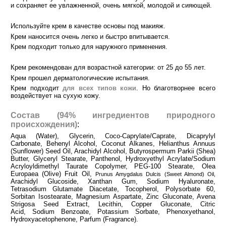
и сохраняет ее увлажненной, очень мягкой, молодой и сияющей.
Используйте крем в качестве основы под макияж.
Крем наносится очень легко и быстро впитывается.
Крем подходит только для наружного применения.
Крем рекомендован для возрастной категории: от 25 до 55 лет.
Крем прошел дерматологические испытания.
Крем подходит
для всех типов кожи
. Но благотворнее всего
воздействует на сухую кожу.
Состав
(94% ингредиентов природного
происхождения)
:
Aqua (Water), Glycerin, Coco-Caprylate/Caprate, Dicaprylyl
Carbonate, Behenyl Alcohol, Coconut Alkanes, Helianthus Annuus
(Sunflower) Seed Oil, Arachidyl Alcohol, Butyrospermum Parkii (Shea)
Butter, Glyceryl Stearate, Panthenol,
Hydroxyethyl Acrylate/Sodium
Acryloyldimethyl Taurate Copolymer,
PEG-100 Stearate,
Olea
Europaea (Olive) Fruit Oil,
Prunus Amygdalus Dulcis (Sweet Almond) Oil,
Arachidyl Glucoside,
Xanthan Gum,
Sodium Hyaluronate,
Tetrasodium Glutamate Diacetate,
Tocopherol, Polysorbate 60,
Sorbitan Isostearate,
Magnesium Aspartate,
Zinc Gluconate,
Avena
Strigosa Seed Extract,
Lecithin,
Copper Gluconate,
Citric
Acid,
Sodium Benzoate,
Potassium Sorbate,
Phenoxyethanol,
Hydroxyacetophenone,
Parfum (Fragrance).