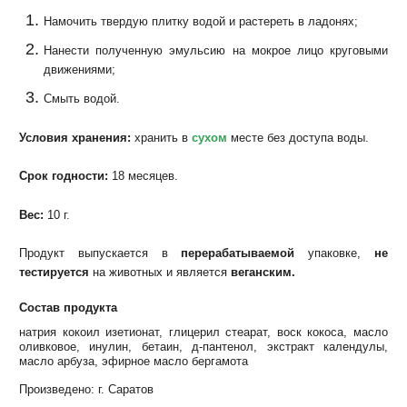
Намочить твердую плитку водой и растереть в ладонях;
Нанести полученную эмульсию на мокрое лицо круговыми
движениями;
Смыть водой.
Условия хранения:
хранить в
сухом
месте без доступа воды.
Срок годности:
18 месяцев.
Вес:
10 г.
Продукт выпускается в
перерабатываемой
упаковке,
не
тестируется
на животных и является
веганским.
Состав продукта
натрия кокоил изетионат, глицерил стеарат, воск кокоса, масло
оливковое, инулин, бетаин, д-пантенол, экстракт календулы,
масло арбуза, эфирное масло бергамота
Произведено: г. Саратов