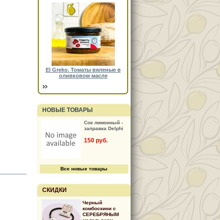
El Greko. Томаты вяленые в
оливковом масле
НОВЫЕ ТОВАРЫ
Сок лимонный -
заправка Delphi
150 руб.
Все новые товары
СКИДКИ
Черный
комбоскини с
СЕРЕБРЯНЫМ