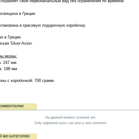
сохраняет свой первоначальный вид без ограничения по времени.
освящена в Греции.
упакована в красивую подарочную коробочку.
о в Греции.
ская Silver Axion.
ы иконы:
: 247 мм.
: 198 мм.
оны с коробочкой: 700 грамм.
ОММЕНТАРИИ
На данный момент отзывов нет.
Only registered users can post a new comment.
Й ЖЕ КАТЕГОРИИ