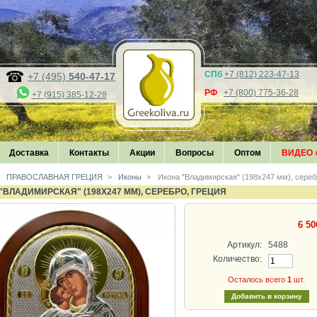
СПб
+7 (812) 223-47-13
+7 (495)
540-47-17
РФ
+7 (800) 775-36-28
+7 (915) 385-12-28
Доставка
Контакты
Акции
Вопросы
Оптом
ВИДЕО
ПРАВОСЛАВНАЯ ГРЕЦИЯ
>
Иконы
>
Икона "Владимирская" (198х247 мм), сереб
"ВЛАДИМИРСКАЯ" (198Х247 ММ), СЕРЕБРО, ГРЕЦИЯ
6 50
Артикул:
5488
Количество:
Осталось всего
1
шт.