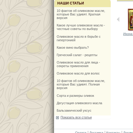
НАШИ СТАТЬИ
10 фактов об оливковом масле,
которые Вас удивят. Краткая
версия
Какое лучше оливковое масло -
честные советы по выбору
Икона 
Оливковое масло в борьбе с
гипертонией
Какое вино выбрать?
Греческий салат - рецепты
Оливковое масло для лица -
секреты применения
Оливковое масло для волос
10 фактов об оливковом масле,
которые Вас удивят. Полная
версия
Сорта и размеры оливок
Дегустация оливкового масла
Бальзамический уксус
Показать все статьи
Оплата
Доставка
Контакты
Догов