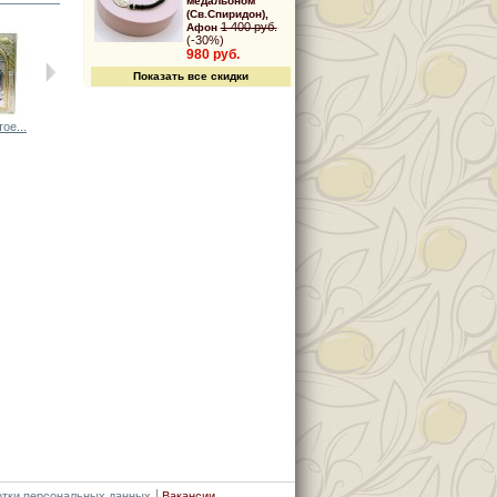
медальоном
(Св.Спиридон),
1 400 руб.
Афон
(-30%)
980 руб.
Показать все скидки
ое...
Диптих с...
Триптих в...
Триптих в...
Икона в авто...
отки персональных данных
Вакансии