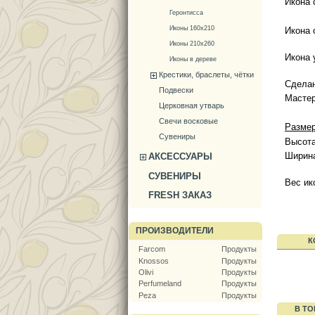
Икона 
Геронтисса
Иконы 160х210
Икона 
Иконы 210х260
Икона 
Иконы в дереве
Крестики, браслеты, чётки
Сделан
Подвески
Мастер
Церковная утварь
Свечи восковые
Размер
Сувениры
Высота
Ширина
АКСЕССУАРЫ
СУВЕНИРЫ
Вес ик
FRESH ЗАКАЗ
ПРОИЗВОДИТЕЛИ
К
Farcom
Продукты
Knossos
Продукты
Olivi
Продукты
Perfumeland
Продукты
Peza
Продукты
В ТО