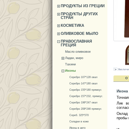
ПРОДУКТЫ ИЗ ГРЕЦИИ
ПРОДУКТЫ ДРУГИХ
СТРАН
КОСМЕТИКА
ОЛИВКОВОЕ МЫЛО
ПРАВОСЛАВНАЯ
ГРЕЦИЯ
Масло оливковое
Ладан, миро
Тахини
Увеличи
Иконы
Серебро 107*128 овал
О
Серебро 147*180 овал
Серебро 155*180 прямоуг.
Икона
Серебро 157*232, прямоуг.
Точная
Серебро 198*247 овал
Лик в
соглас
Серебро 208*246 прямоуг.
Оклад 
Сереб. 325*570
пробы 
Складни в коже
Иконы в авто