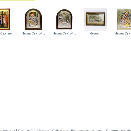
Святые...
Икона Святой...
Икона Святой...
Икона...
Икона Свят
ор оферты
Карта сайта
Друзья
СМИ о нас
Благотворительность
Политика обраб