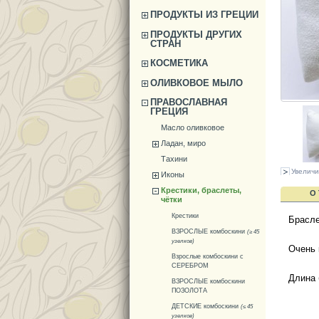
ПРОДУКТЫ ИЗ ГРЕЦИИ
ПРОДУКТЫ ДРУГИХ
СТРАН
КОСМЕТИКА
ОЛИВКОВОЕ МЫЛО
ПРАВОСЛАВНАЯ
ГРЕЦИЯ
Масло оливковое
Ладан, миро
Тахини
Увеличи
Иконы
Крестики, браслеты,
О
чётки
Крестики
Брасле
ВЗРОСЛЫЕ комбоскини
(≥ 45
узелков)
Очень 
Взрослые комбоскини с
СЕРЕБРОМ
Длина 
ВЗРОСЛЫЕ комбоскини
ПОЗОЛОТА
ДЕТСКИЕ комбоскини
(≤ 45
узелков)