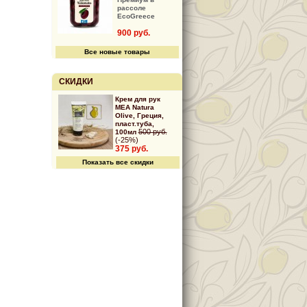
рассоле
EcoGreece
900 руб.
Все новые товары
СКИДКИ
Крем для рук
MEA Natura
Olive, Греция,
пласт.туба,
500 руб.
100мл
(-25%)
375 руб.
Показать все скидки