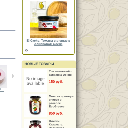
El Greko. Томаты вяленые в
оливковом масле
НОВЫЕ ТОВАРЫ
Сок лимонный -
заправка Delphi
150 руб.
...
ДЕТСКИЙ...
ДЕТСКИЙ...
ДЕТСКИЙ...
Нательный...
Микс из премиум
оливок в
рассоле
EcoGreece
850 руб.
Оливки
Каламата
Премиум в