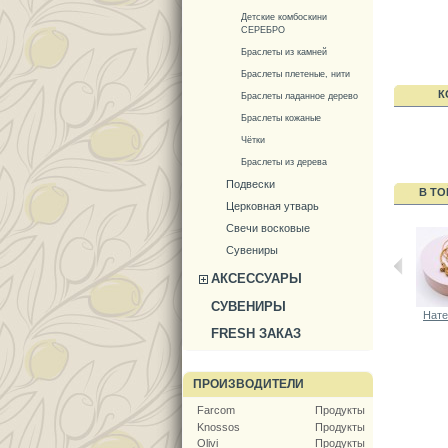
Детские комбоскини
СЕРЕБРО
Браслеты из камней
Браслеты плетеные, нити
К
Браслеты ладанное дерево
Браслеты кожаные
Чётки
Браслеты из дерева
Подвески
В ТО
Церковная утварь
Свечи восковые
Сувениры
АКСЕССУАРЫ
СУВЕНИРЫ
Нате
FRESH ЗАКАЗ
ПРОИЗВОДИТЕЛИ
Farcom
Продукты
Knossos
Продукты
Olivi
Продукты