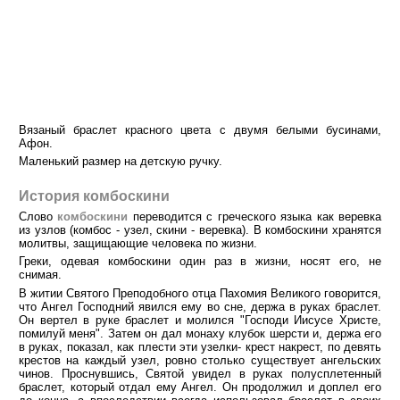
Вязаный браслет красного цвета с двумя белыми бусинами,
Афон.
Маленький размер на детскую ручку.
История комбоскини
Слово
комбоскини
переводится с греческого языка как веревка
из узлов (комбос - узел, скини - веревка). В комбоскини хранятся
молитвы, защищающие человека по жизни.
Греки, одевая комбоскини один раз в жизни, носят его, не
снимая.
В житии Святого Преподобного отца Пахомия Великого говорится,
что Ангел Господний явился ему во сне, держа в руках браслет.
Он вертел в руке браслет и молился "Господи Иисусе Христе,
помилуй меня". Затем он дал монаху клубок шерсти и, держа его
в руках, показал, как плести эти узелки- крест накрест, по девять
крестов на каждый узел, ровно столько существует ангельских
чинов. Проснувшись, Святой увидел в руках полусплетенный
браслет, который отдал ему Ангел. Он продолжил и доплел его