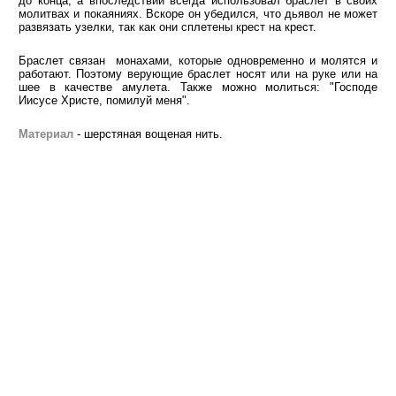
до конца, а впоследствии всегда использовал браслет в своих
молитвах и покаяниях. Вскоре он убедился, что дьявол не может
развязать узелки, так как они сплетены крест на крест.
Браслет связан монахами, которые одновременно и молятся и
работают. Поэтому верующие браслет носят или на руке или на
шее в качестве амулета. Также можно молиться: "Господе
Иисусе Христе, помилуй меня".
Материал
- шерстяная вощеная нить.