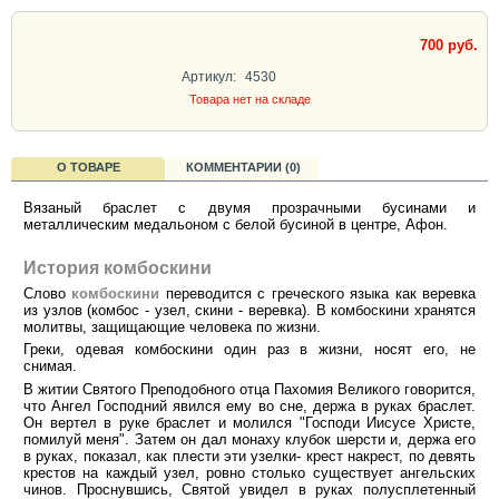
700 руб.
Артикул:
4530
Товара нет на складе
О ТОВАРЕ
КОММЕНТАРИИ (0)
Вязаный браслет с двумя прозрачными бусинами и
металлическим медальоном с белой бусиной в центре, Афон.
История комбоскини
Слово
комбоскини
переводится с греческого языка как веревка
из узлов (комбос - узел, скини - веревка). В комбоскини хранятся
молитвы, защищающие человека по жизни.
Греки, одевая комбоскини один раз в жизни, носят его, не
снимая.
В житии Святого Преподобного отца Пахомия Великого говорится,
что Ангел Господний явился ему во сне, держа в руках браслет.
Он вертел в руке браслет и молился "Господи Иисусе Христе,
помилуй меня". Затем он дал монаху клубок шерсти и, держа его
в руках, показал, как плести эти узелки- крест накрест, по девять
крестов на каждый узел, ровно столько существует ангельских
чинов. Проснувшись, Святой увидел в руках полусплетенный