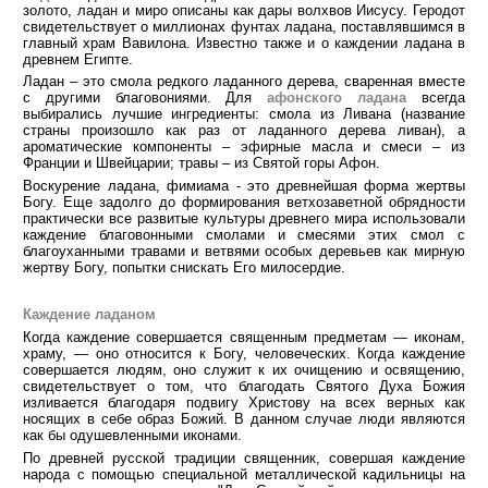
золото, ладан и миро описаны как дары волхвов Иисусу. Геродот
свидетельствует о миллионах фунтах ладана, поставлявшимся в
главный храм Вавилона. Известно также и о каждении ладана в
древнем Египте.
Ладан – это смола редкого ладанного дерева, сваренная вместе
с другими благовониями. Для
афонского ладана
всегда
выбирались лучшие ингредиенты: смола из Ливана (название
страны произошло как раз от ладанного дерева ливан), а
ароматические компоненты – эфирные масла и смеси – из
Франции и Швейцарии; травы – из Святой горы Афон.
Воскурение ладана, фимиама - это древнейшая форма жертвы
Богу. Еще задолго до формирования ветхозаветной обрядности
практически все развитые культуры древнего мира использовали
каждение благовонными смолами и смесями этих смол с
благоуханными травами и ветвями особых деревьев как мирную
жертву Богу, попытки снискать Его милосердие.
Каждение ладаном
Когда каждение совершается священным предметам — иконам,
храму, — оно относится к Богу, человеческих. Когда каждение
совершается людям, оно служит к их очищению и освящению,
свидетельствует о том, что благодать Святого Духа Божия
изливается благодаря подвигу Христову на всех верных как
носящих в себе образ Божий. В данном случае люди являются
как бы одушевленными иконами.
По древней русской традиции священник, совершая каждение
народа с помощью специальной металлической кадильницы на